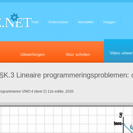
.NET
Tools
Onderwerpen
Aanmelden
Inloggen
Video uitwe
Uitwerkingen
Voor scholen
 §K.3 Lineaire programmeringsproblemen:
programmeren VWO 4 (deel 2) 12e editie, 2020