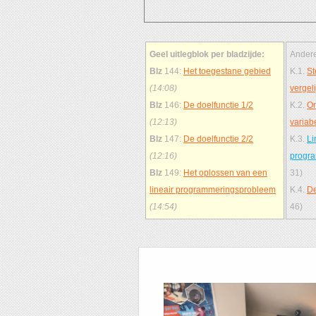
Geel uitlegblok per bladzijde:
Andere
Blz
144:
Het toegestane gebied
K.1.
St
(14:08)
vergel
Blz
146:
De doelfunctie 1/2
K.2.
On
(12:13)
variab
Blz
147:
De doelfunctie 2/2
K.3.
Li
(12:16)
progr
Blz
149:
Het oplossen van een
31)
lineair programmeringsprobleem
K.4.
D
(14:54)
46)