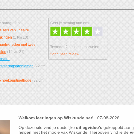
 paragrafen:
Geef je mening aan ons:
elsels van lineaire
ijkingen
(1 t/m 13)
gelijkheden met twee
Tevreden? Laat het ons weten!
elen
(14 t/m 21)
Schrijf een review...
neaire
ammeringsproblemen
(22 t/m
e hoekpuntmethode
(32 t/m
Welkom leerlingen op Wiskunde.net!
07-08-2026
Op deze site vind je duidelijke
uitlegvideo's
gekoppeld aan j
helpen met het mooie vak Wiskunde. Hierboven vind je de
vi