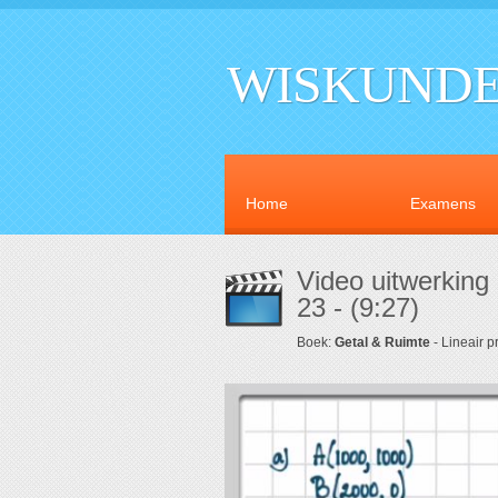
WISKUNDE
Home
Examens
Video uitwerking
23 - (9:27)
Boek:
Getal & Ruimte
- Lineair 