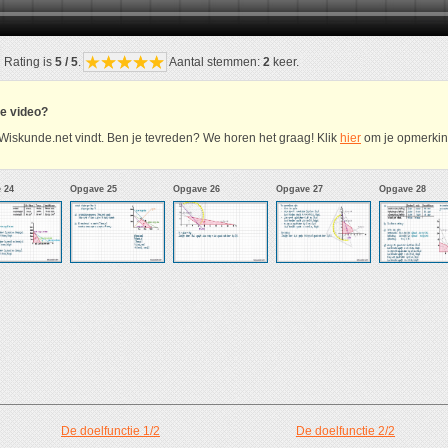
Rating is
5 / 5
.
Aantal stemmen:
2
keer.
ze video?
Wiskunde.net vindt. Ben je tevreden? We horen het graag! Klik
hier
om je opmerking
 24
Opgave 25
Opgave 26
Opgave 27
Opgave 28
De doelfunctie 1/2
De doelfunctie 2/2