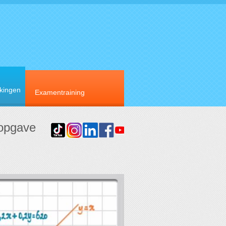
rkingen
Examentraining
 opgave