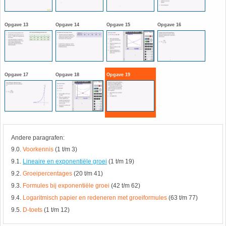
HAVO 5B - Hoofdstuk 10 - Meetkundige
berekeningen
18. Matrices
Opgave 13
Opgave 14
Opgave 15
Opgave 16
VWO
19. Omtrek cirkel
(Nog geen toetsen)
20. Oppervlakte cilinder
Opgave 17
Opgave 18
Opgave 19
21. Oppervlakte cirkel
22. Oppervlakte driehoek
Andere paragrafen:
9.0.
Voorkennis
(1 t/m 3)
23. Oppervlakte kegel
9.1.
Lineaire en exponentiële groei
(1 t/m 19)
9.2.
Groeipercentages
(20 t/m 41)
24. Oppervlakte parallellogram
9.3.
Formules bij exponentiële groei
(42 t/m 62)
9.4.
Logaritmisch papier en redeneren met groeiformules
(63 t/m 77)
25. Oppervlakte trapezium
9.5.
D-toets
(1 t/m 12)