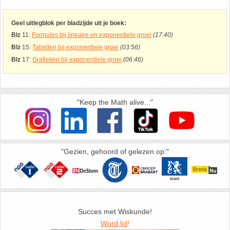
26. Pi
Geel uitlegblok per bladzijde uit je boek:
27. Priemgetallen
Blz
11:
Formules bij lineaire en exponentiele groei
(17:40)
Blz
15:
Tabellen bij exponentiele groei
(03:56)
28. Procenten
Blz
17:
Grafieken bij exponentiele groei
(06:46)
29. Romeinse cijfers
"Keep the Math alive..."
30. Sinus
31. Sinusregel
"Gezien, gehoord of gelezen op:"
32. Standaarddeviatie
33. Stelling van fermat
Succes met Wiskunde!
34. Stelling van Pythagoras
Word lid
!