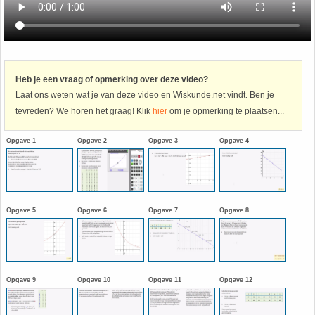
Havo
9. Het getal van Euler
HAVO 4A - Hoofdstuk 5 - Lineaire verbanden
10. Inhoud bol
Heb je een vraag of opmerking over deze video?
Laat ons weten wat je van deze video en Wiskunde.net vindt. Ben je
HAVO 4B - Hoofdstuk 4 - Werken met formules
11. Inhoud cilinder
tevreden? We horen het graag! Klik
hier
om je opmerking te plaatsen...
HAVO 4B - Hoofdstuk 5 - Machten, exponenten
12. Inhoud kegel
Opgave 1
Opgave 2
Opgave 3
Opgave 4
en logaritmen
13. Inhoud piramide
HAVO 4B - Hoofdstuk 6 - De afgeleide functie
14. Inhoud prisma
Opgave 5
Opgave 6
Opgave 7
Opgave 8
HAVO 5B - Hoofdstuk 7 - Lijnen en cirkels
15. Lijn door 2 gegeven punten
HAVO 5B - Hoofdstuk 8 - Goniometrie
16. Logaritmen
Opgave 9
Opgave 10
Opgave 11
Opgave 12
HAVO 5B - Hoofdstuk 9 - Exponentiële verbanden
17. Machten