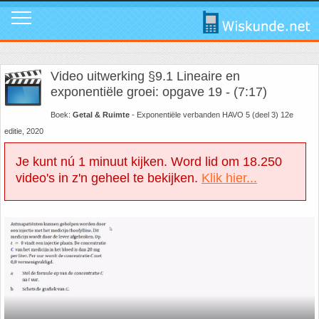
Mavo
Calculators
1. ABC Formule
In de media
Mail ons
Instagram
Video uitwerking §9.1 Lineaire en
Mavo4: Hoofdstuk 1: Statistiek en kans
Geogebra
2. Cosinusregel
Instagram
Promo video
Tik Tok
exponentiële groei: opgave 19 - (7:17)
Boek:
Getal & Ruimte
- Exponentiële verbanden HAVO 5 (deel 3) 12e
Mavo4: Hoofdstuk 3: Afstanden en hoeken
WolframAlpha
3. De Gulden Snede
Tik Tok
Download poster
Facebook
editie, 2020
Je kunt nú 1 minuut kijken. Word lid om 18.250
Mavo4: Hoofdstuk 4: Grafieken en vergelijkingen
4. De normale verdeling
Facebook
Review ons
LinkedIn
video's in z'n geheel te bekijken.
Klik hier...
Mavo4: Hoofdstuk 5: Rekenen, meten en schatten
5. Differentiëren - Afgeleide functie
LinkedIn
Privacy
Youtube
Mavo4: Hoofdstuk 6: Vlakke figuren
6. Driehoek van Pascal
Youtube
Toppers
Mavo4: Hoofdstuk 7: Verbanden
7. Fibonacci
Over deze site
Mavo4: Hoofdstuk 8: Ruimtemeetkunde
8. Het getal nul
Promotie