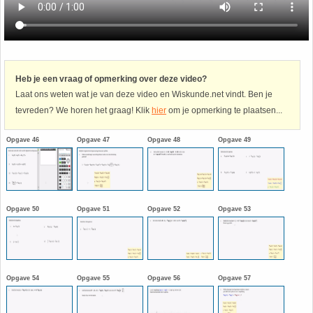
Havo
9. Het getal van Euler
HAVO 4A - Hoofdstuk 5 - Lineaire verbanden
10. Inhoud bol
Heb je een vraag of opmerking over deze video?
Laat ons weten wat je van deze video en Wiskunde.net vindt. Ben je
HAVO 4B - Hoofdstuk 4 - Werken met formules
11. Inhoud cilinder
tevreden? We horen het graag! Klik
hier
om je opmerking te plaatsen...
HAVO 4B - Hoofdstuk 5 - Machten, exponenten
12. Inhoud kegel
Opgave 46
Opgave 47
Opgave 48
Opgave 49
en logaritmen
13. Inhoud piramide
HAVO 4B - Hoofdstuk 6 - De afgeleide functie
14. Inhoud prisma
Opgave 50
Opgave 51
Opgave 52
Opgave 53
HAVO 5B - Hoofdstuk 7 - Lijnen en cirkels
15. Lijn door 2 gegeven punten
HAVO 5B - Hoofdstuk 8 - Goniometrie
16. Logaritmen
Opgave 54
Opgave 55
Opgave 56
Opgave 57
HAVO 5B - Hoofdstuk 9 - Exponentiële verbanden
17. Machten