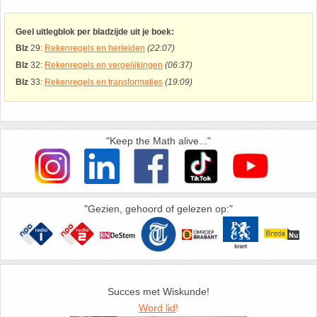
26. Pi
Geel uitlegblok per bladzijde uit je boek:
27. Priemgetallen
Blz
29:
Rekenregels en herleiden
(22:07)
Blz
32:
Rekenregels en vergelijkingen
(06:37)
28. Procenten
Blz
33:
Rekenregels en transformaties
(19:09)
29. Romeinse cijfers
"Keep the Math alive..."
30. Sinus
31. Sinusregel
"Gezien, gehoord of gelezen op:"
32. Standaarddeviatie
33. Stelling van fermat
Succes met Wiskunde!
34. Stelling van Pythagoras
Word lid
!