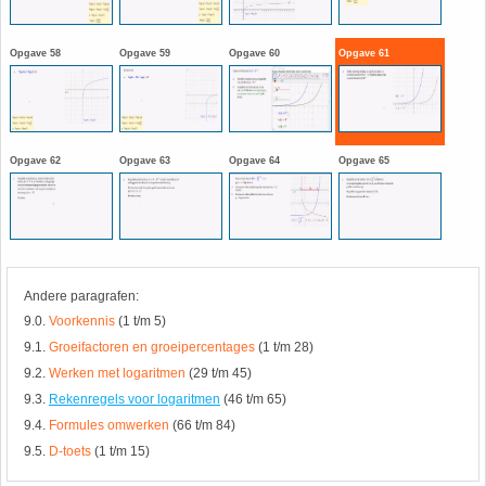
HAVO 5B - Hoofdstuk 10 - Meetkundige
berekeningen
18. Matrices
Opgave 58
Opgave 59
Opgave 60
Opgave 61
VWO
19. Omtrek cirkel
(Nog geen toetsen)
20. Oppervlakte cilinder
Opgave 62
Opgave 63
Opgave 64
Opgave 65
21. Oppervlakte cirkel
22. Oppervlakte driehoek
Andere paragrafen:
9.0.
Voorkennis
(1 t/m 5)
23. Oppervlakte kegel
9.1.
Groeifactoren en groeipercentages
(1 t/m 28)
9.2.
Werken met logaritmen
(29 t/m 45)
24. Oppervlakte parallellogram
9.3.
Rekenregels voor logaritmen
(46 t/m 65)
9.4.
Formules omwerken
(66 t/m 84)
25. Oppervlakte trapezium
9.5.
D-toets
(1 t/m 15)