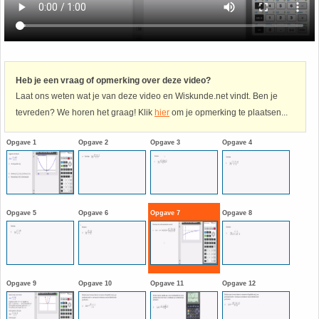
Havo
9. Het getal van Euler
HAVO 4A - Hoofdstuk 5 - Lineaire verbanden
10. Inhoud bol
Heb je een vraag of opmerking over deze video?
Laat ons weten wat je van deze video en Wiskunde.net vindt. Ben je
HAVO 4B - Hoofdstuk 4 - Werken met formules
11. Inhoud cilinder
tevreden? We horen het graag! Klik
hier
om je opmerking te plaatsen...
HAVO 4B - Hoofdstuk 5 - Machten, exponenten
12. Inhoud kegel
Opgave 1
Opgave 2
Opgave 3
Opgave 4
en logaritmen
13. Inhoud piramide
HAVO 4B - Hoofdstuk 6 - De afgeleide functie
14. Inhoud prisma
Opgave 5
Opgave 6
Opgave 7
Opgave 8
HAVO 5B - Hoofdstuk 7 - Lijnen en cirkels
15. Lijn door 2 gegeven punten
HAVO 5B - Hoofdstuk 8 - Goniometrie
16. Logaritmen
Opgave 9
Opgave 10
Opgave 11
Opgave 12
HAVO 5B - Hoofdstuk 9 - Exponentiële verbanden
17. Machten