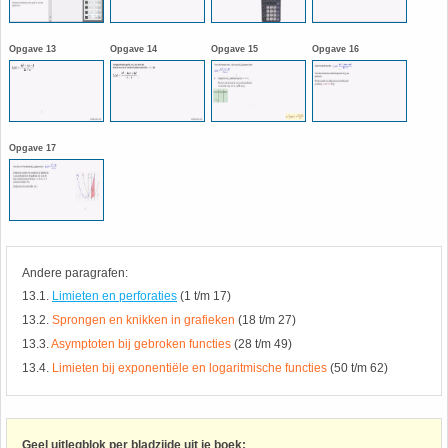
HAVO 5B - Hoofdstuk 10 - Meetkundige
berekeningen
18. Matrices
Opgave 13
Opgave 14
Opgave 15
Opgave 16
VWO
19. Omtrek cirkel
(Nog geen toetsen)
20. Oppervlakte cilinder
Opgave 17
21. Oppervlakte cirkel
22. Oppervlakte driehoek
Andere paragrafen:
13.1.
Limieten en perforaties
(1 t/m 17)
23. Oppervlakte kegel
13.2.
Sprongen en knikken in grafieken
(18 t/m 27)
13.3.
Asymptoten bij gebroken functies
(28 t/m 49)
24. Oppervlakte parallellogram
13.4.
Limieten bij exponentiële en logaritmische functies
(50 t/m 62)
25. Oppervlakte trapezium
Geel uitlegblok per bladzijde uit je boek: