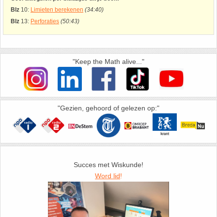
26. Pi
Blz
10:
Limieten berekenen
(34:40)
Blz
13:
Perforaties
(50:43)
27. Priemgetallen
28. Procenten
"Keep the Math alive..."
29. Romeinse cijfers
30. Sinus
"Gezien, gehoord of gelezen op:"
31. Sinusregel
32. Standaarddeviatie
Succes met Wiskunde!
Word lid
!
33. Stelling van fermat
34. Stelling van Pythagoras