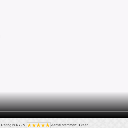
Rating is
4.7 / 5
.
Aantal stemmen:
3
keer.