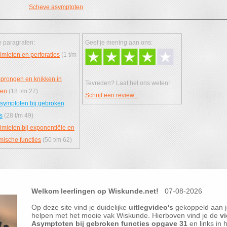
Scheve asymptoten
 paragrafen:
Geef je mening aan ons:
imieten en perforaties
(1 t/m
prongen en knikken in
Tevreden? Laat het ons weten!
ken
(18 t/m 27)
Schrijf een review...
symptoten bij gebroken
s
(28 t/m 49)
imieten bij exponentiële en
tmische functies
(50 t/m 62)
Welkom leerlingen op Wiskunde.net!
07-08-2026
Op deze site vind je duidelijke
uitlegvideo's
gekoppeld aan j
helpen met het mooie vak Wiskunde. Hierboven vind je de
vi
Asymptoten bij gebroken functies opgave 31
en links in 