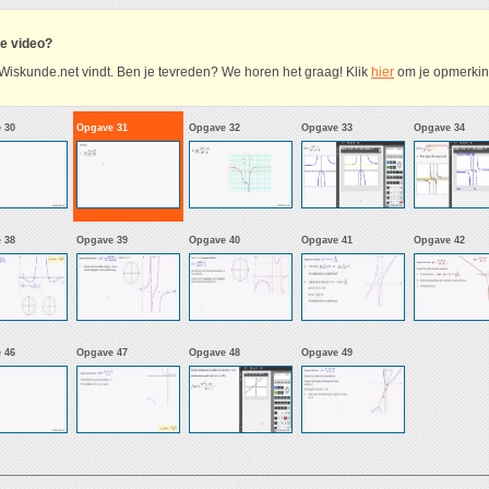
ze video?
Wiskunde.net vindt. Ben je tevreden? We horen het graag! Klik
hier
om je opmerking
 30
Opgave 31
Opgave 32
Opgave 33
Opgave 34
 38
Opgave 39
Opgave 40
Opgave 41
Opgave 42
 46
Opgave 47
Opgave 48
Opgave 49