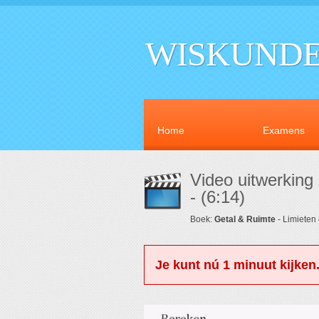
WISKUNDE
Home
Examens
Video uitwerking
- (6:14)
Boek:
Getal & Ruimte
- Limieten
Je kunt nú 1 minuut kijken