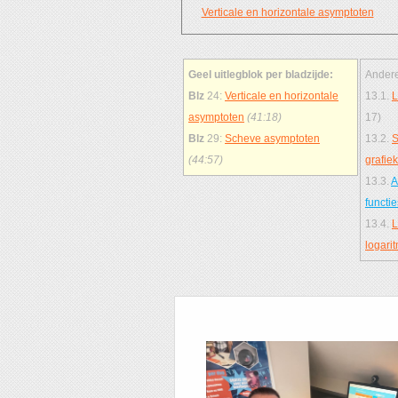
Verticale en horizontale asymptoten
Geel uitlegblok per bladzijde:
Andere
Blz
24:
Verticale en horizontale
13.1.
L
asymptoten
(41:18)
17)
Blz
29:
Scheve asymptoten
13.2.
S
(44:57)
grafie
13.3.
A
functie
13.4.
L
logari