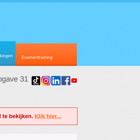
rkingen
Examentraining
opgave 31
 te bekijken.
Klik hier...