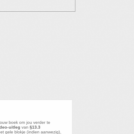
ouw boek om jou verder te
deo-uitleg
van
§13.3
het gele blokje (indien aanwezig),