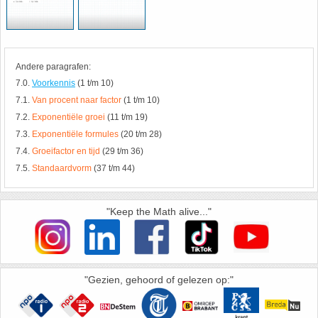
HAVO 5B - Hoofdstuk 10 - Meetkundige
berekeningen
18. Matrices
VWO
Andere paragrafen:
19. Omtrek cirkel
7.0.
Voorkennis
(1 t/m 10)
7.1.
Van procent naar factor
(1 t/m 10)
(Nog geen toetsen)
20. Oppervlakte cilinder
7.2.
Exponentiële groei
(11 t/m 19)
7.3.
Exponentiële formules
(20 t/m 28)
21. Oppervlakte cirkel
7.4.
Groeifactor en tijd
(29 t/m 36)
7.5.
Standaardvorm
(37 t/m 44)
22. Oppervlakte driehoek
"Keep the Math alive..."
23. Oppervlakte kegel
24. Oppervlakte parallellogram
"Gezien, gehoord of gelezen op:"
25. Oppervlakte trapezium