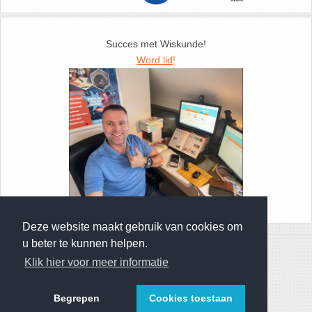
26. Pi
27. Priemgetallen
Succes met Wiskunde!
Word lid
!
28. Procenten
29. Romeinse cijfers
30. Sinus
31. Sinusregel
Foto: Docent Jurgen de Bont
32. Standaarddeviatie
Deze website maakt gebruik van cookies om
u beter te kunnen helpen.
© 2013 - 2026 Wiskunde.net • All Rights Reserved
33. Stelling van fermat
Klik hier voor meer informatie
Privacyverklaring
-
Gratis
-
Contact
-
Over deze site
34. Stelling van Pythagoras
Begrepen
Cookies toestaan