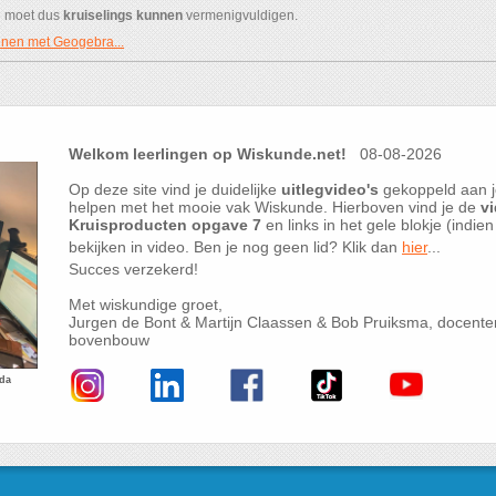
e moet dus
kruiselings kunnen
vermenigvuldigen.
nen met Geogebra...
Welkom leerlingen op Wiskunde.net!
08-08-2026
Op deze site vind je duidelijke
uitlegvideo's
gekoppeld aan j
helpen met het mooie vak Wiskunde. Hierboven vind je de
vi
Kruisproducten opgave 7
en links in het gele blokje (indie
bekijken in video. Ben je nog geen lid? Klik dan
hier
...
Succes verzekerd!
Met wiskundige groet,
Jurgen de Bont & Martijn Claassen & Bob Pruiksma, docent
bovenbouw
eda