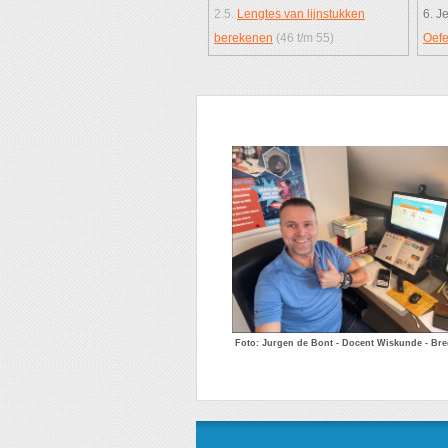
2.5.
Lengtes van lijnstukken
6. J
berekenen
(46 t/m 55)
Oefe
Foto: Jurgen de Bont - Docent Wiskunde - Br