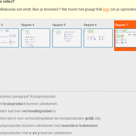
ze video?
Wiskunde.net vindt. Ben je tevreden? We horen het graag! Klik
hier
om je opmerking
 3
Opgave 4
Opgave 5
Opgave 6
Opgave 7
doelen paragraaf: Kruisproducten:
et
kruisproduct
kunnen uitrekenen.
eten wat een
verhoudingstabel
is.
nzien dat in een verhoudingstabel de kruisproducten
gelijk
zijn.
ruisproducten kunnen uitrekenen met
meerdere kolommen
.
ruisproducten met
x en y
kunnen uitrekenen.