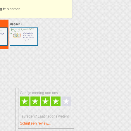
 te plaatsen...
Opgave 8
Geef je mening aan ons:
Tevreden? Laat het ons weten!
Schrijf een review...