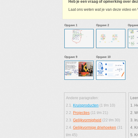
Heb je een vraag of opmerking over de
Laat ons weten wat je van deze video en 
Opgave 1
Opgave 2
Opgave
Opgave 9
Opgave 10
Andere paragrafen:
Leer
2.1.
Kruisproducten
(1 t/m 10)
1. H
2.2.
Projecties
(11 t/m 21)
2. W
2.3.
Gelijkvormigheid
(22 t/m 30)
3. I
2.4.
Gelijkvormige driehoeken
(31
4. K
t/m 45)
5. K