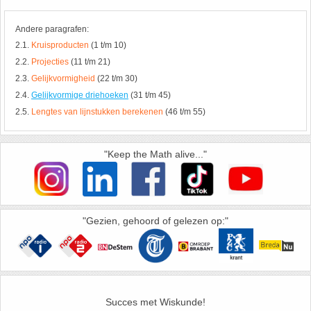
HAVO 5B - Hoofdstuk 10 - Meetkundige
Andere paragrafen:
berekeningen
18. Matrices
2.1.
Kruisproducten
(1 t/m 10)
2.2.
Projecties
(11 t/m 21)
VWO
19. Omtrek cirkel
2.3.
Gelijkvormigheid
(22 t/m 30)
2.4.
Gelijkvormige driehoeken
(31 t/m 45)
(Nog geen toetsen)
20. Oppervlakte cilinder
2.5.
Lengtes van lijnstukken berekenen
(46 t/m 55)
21. Oppervlakte cirkel
"Keep the Math alive..."
22. Oppervlakte driehoek
23. Oppervlakte kegel
"Gezien, gehoord of gelezen op:"
24. Oppervlakte parallellogram
25. Oppervlakte trapezium
Succes met Wiskunde!