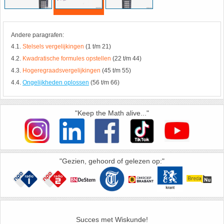
HAVO 5B - Hoofdstuk 10 - Meetkundige
berekeningen
18. Matrices
Andere paragrafen:
4.1.
Stelsels vergelijkingen
(1 t/m 21)
VWO
19. Omtrek cirkel
4.2.
Kwadratische formules opstellen
(22 t/m 44)
4.3.
Hogeregraadsvergelijkingen
(45 t/m 55)
(Nog geen toetsen)
20. Oppervlakte cilinder
4.4.
Ongelijkheden oplossen
(56 t/m 66)
21. Oppervlakte cirkel
"Keep the Math alive..."
22. Oppervlakte driehoek
23. Oppervlakte kegel
"Gezien, gehoord of gelezen op:"
24. Oppervlakte parallellogram
25. Oppervlakte trapezium
Succes met Wiskunde!