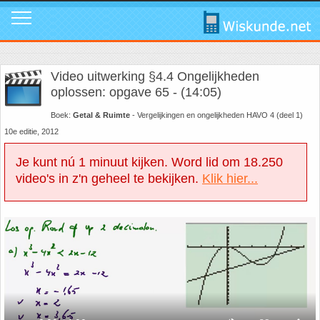
Mavo
Calculators
1. ABC Formule
In de media
Mail ons
Instagram
Video uitwerking §4.4 Ongelijkheden
Mavo4: Hoofdstuk 1: Statistiek en kans
Geogebra
2. Cosinusregel
Instagram
Promo video
Tik Tok
oplossen: opgave 65 - (14:05)
Boek:
Getal & Ruimte
- Vergelijkingen en ongelijkheden HAVO 4 (deel 1)
Mavo4: Hoofdstuk 3: Afstanden en hoeken
WolframAlpha
3. De Gulden Snede
Tik Tok
Download poster
Facebook
10e editie, 2012
Je kunt nú 1 minuut kijken. Word lid om 18.250
Mavo4: Hoofdstuk 4: Grafieken en vergelijkingen
4. De normale verdeling
Facebook
Review ons
LinkedIn
video's in z'n geheel te bekijken.
Klik hier...
Mavo4: Hoofdstuk 5: Rekenen, meten en schatten
5. Differentiëren - Afgeleide functie
LinkedIn
Privacy
Youtube
Mavo4: Hoofdstuk 6: Vlakke figuren
6. Driehoek van Pascal
Youtube
Toppers
Mavo4: Hoofdstuk 7: Verbanden
7. Fibonacci
Over deze site
Mavo4: Hoofdstuk 8: Ruimtemeetkunde
8. Het getal nul
Promotie