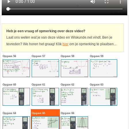
Havo
9. Het getal van Euler
HAVO 4A - Hoofdstuk 5 - Lineaire verbanden
10. Inhoud bol
Heb je een vraag of opmerking over deze video?
Laat ons weten wat je van deze video en Wiskunde.net vindt. Ben je
HAVO 4B - Hoofdstuk 4 - Werken met formules
11. Inhoud cilinder
tevreden? We horen het graag! Klik
hier
om je opmerking te plaatsen...
HAVO 4B - Hoofdstuk 5 - Machten, exponenten
12. Inhoud kegel
Opgave 56
Opgave 57
Opgave 58
Opgave 59
en logaritmen
13. Inhoud piramide
HAVO 4B - Hoofdstuk 6 - De afgeleide functie
14. Inhoud prisma
Opgave 60
Opgave 61
Opgave 62
Opgave 63
HAVO 5B - Hoofdstuk 7 - Lijnen en cirkels
15. Lijn door 2 gegeven punten
HAVO 5B - Hoofdstuk 8 - Goniometrie
16. Logaritmen
Opgave 64
Opgave 65
Opgave 66
HAVO 5B - Hoofdstuk 9 - Exponentiële verbanden
17. Machten