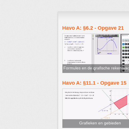
Havo A: §6.2 - Opgave 21
Formules en de grafische rekenmac
Havo A: §11.1 - Opgave 15
Grafieken en gebieden