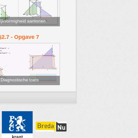
ijkvormigheid aantonen
§2.7 - Opgave 7
Diagnostische toets