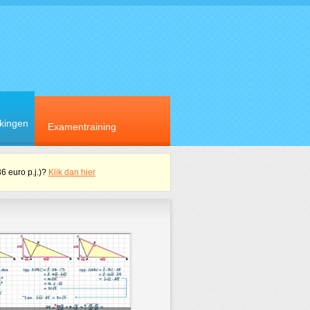
rkingen
Examentraining
36 euro p.j.)?
Klik dan hier