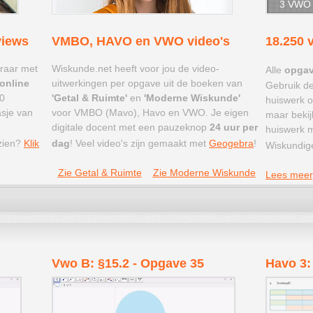
3 VWO 
views
VMBO, HAVO en VWO video's
18.250 
eraar met
Wiskunde.net heeft voor jou de video-
Alle
opga
online
uitwerkingen per opgave uit de boeken van
Gebruik de
0
'Getal & Ruimte'
en
'Moderne Wiskunde'
huiswerk of
asje van
voor VMBO (Mavo), Havo en VWO. Je eigen
maar bekij
digitale docent met een pauzeknop
24 uur per
huiswerk m
 zien?
Klik
dag
! Veel video's zijn gemaakt met
Geogebra
!
Wiskundig
Zie Getal & Ruimte
Zie Moderne Wiskunde
Lees meer
Vwo B: §15.2 - Opgave 35
Havo 3: