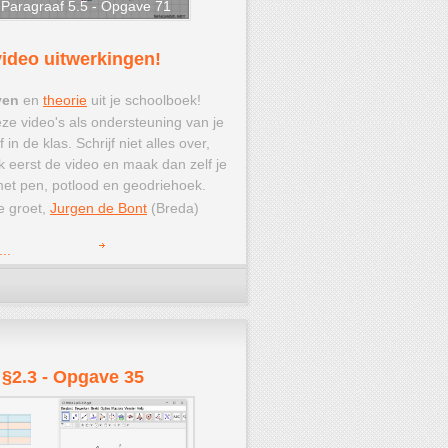
Paragraaf 5.5 - Opgave 71
video uitwerkingen!
ven
en
theorie
uit je schoolboek!
ze video's als ondersteuning van je
 in de klas. Schrijf niet alles over,
k eerst de video en maak dan zelf je
et pen, potlood en geodriehoek.
e groet,
Jurgen de Bont
(Breda)
...
 §2.3 - Opgave 35