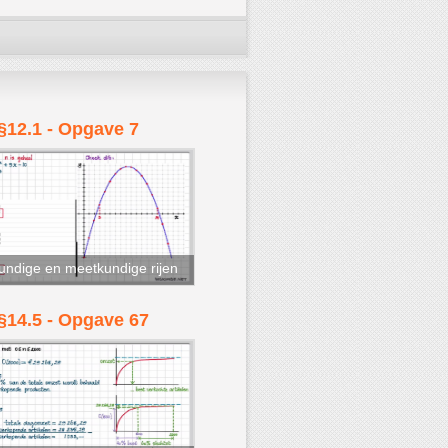
§12.1 - Opgave 7
ndige en meetkundige rijen
§14.5 - Opgave 67