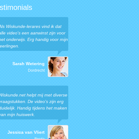
stimonials
Als Wiskunde-lerares vind ik dat
alle video's een aanwinst zijn voor
het onderwijs. Erg handig voor mijn
leerlingen.
Sarah Wetering
Dordrecht
Wiskunde.net helpt mij met diverse
vraagstukken. De video's zijn erg
duidelijk. Handig tijdens het maken
van mijn huiswerk.
Jessica van Vliert