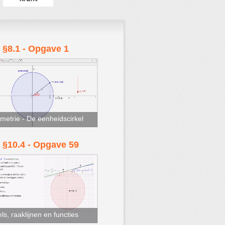
 §8.1 - Opgave 1
metrie - De eenheidscirkel
 §10.4 - Opgave 59
els, raaklijnen en functies