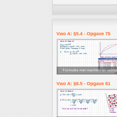
Vwo A: §5.4 - Opgave 75
Formules met machten en worte
Vwo A: §6.5 - Opgave 61