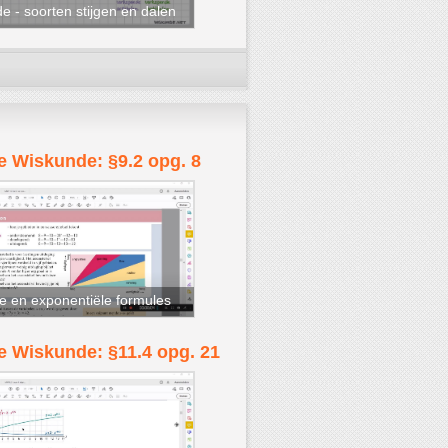
de - soorten stijgen en dalen
 Wiskunde: §9.2 opg. 8
re en exponentiële formules
 Wiskunde: §11.4 opg. 21