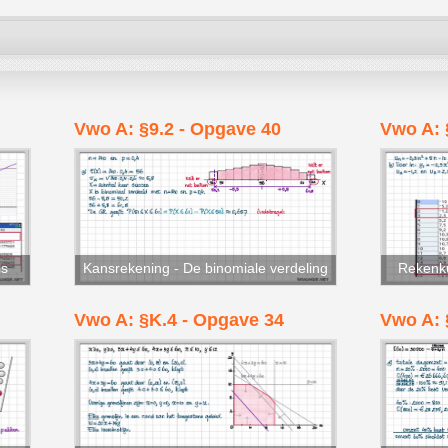
Vwo A: §9.2 - Opgave 40
Vwo A: 
ls
Kansrekening - De binomiale verdeling
Rekenku
Vwo A: §K.4 - Opgave 34
Vwo A: 