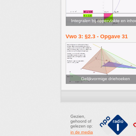
Integralen bij oppervlakte en inh
Vwo 3: §2.3 - Opgave 31
Gelijkvormige driehoeken
Gezien,
gehoord of
gelezen op:
in de media