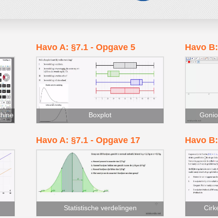
Havo A: §7.1 - Opgave 5
Havo B:
hine
Boxplot
Gonio
Havo A: §7.1 - Opgave 17
Havo B:
Statistische verdelingen
Cirk