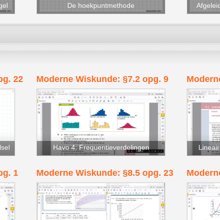
gel
De hoekpuntmethode
Afgelei
pg. 22
Moderne Wiskunde: §7.2 opg. 9
Moderne
sel
Havo 4: Frequentieverdelingen
Lineai
g. 1
Moderne Wiskunde: §8.5 opg. 23
Moderne