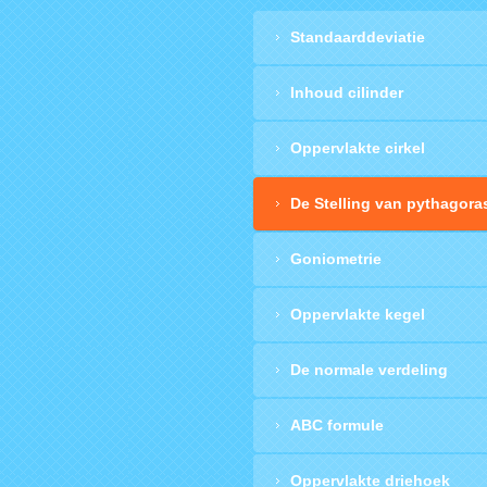
Standaarddeviatie
Inhoud cilinder
Oppervlakte cirkel
De Stelling van pythagora
Goniometrie
Oppervlakte kegel
De normale verdeling
ABC formule
Oppervlakte driehoek