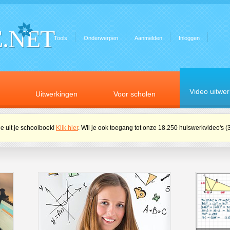
.NET
Tools
Onderwerpen
Aanmelden
Inloggen
Video uitwe
Uitwerkingen
Voor scholen
e uit je schoolboek!
Klik hier
. Wil je ook toegang tot onze 18.250 huiswerkvideo's (