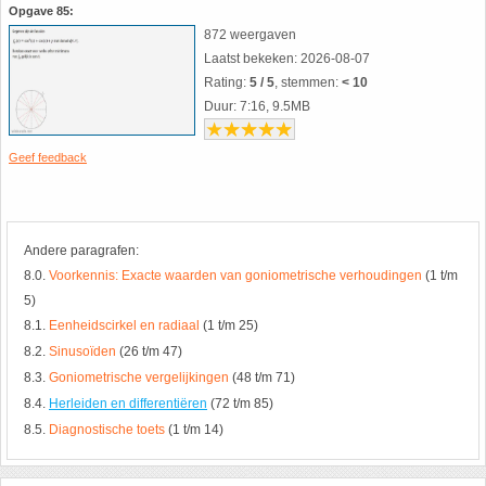
Opgave 85:
872 weergaven
Laatst bekeken: 2026-08-07
Rating:
5 / 5
, stemmen:
< 10
Duur: 7:16, 9.5MB
Geef feedback
Andere paragrafen:
8.0.
Voorkennis: Exacte waarden van goniometrische verhoudingen
(1 t/m
5)
8.1.
Eenheidscirkel en radiaal
(1 t/m 25)
8.2.
Sinusoïden
(26 t/m 47)
8.3.
Goniometrische vergelijkingen
(48 t/m 71)
8.4.
Herleiden en differentiëren
(72 t/m 85)
8.5.
Diagnostische toets
(1 t/m 14)