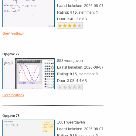
26. Pi
Laatst bekeken: 2026-08-07
Rating:
4 / 5
, stemmen:
4
27. Priemgetallen
Duur: 3:40, 3.8MB
28. Procenten
Geef feedback
29. Romeinse cijfers
Opgave 77:
853 weergaven
30. Sinus
Laatst bekeken: 2026-08-07
Rating:
0 / 5
, stemmen:
0
31. Sinusregel
Duur: 3:08, 4.4MB
32. Standaarddeviatie
Geef feedback
33. Stelling van fermat
Opgave 78:
1001 weergaven
34. Stelling van Pythagoras
Laatst bekeken: 2026-08-07
Rating:
0 / 5
, stemmen:
0