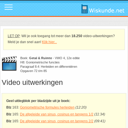
Mavo
Calculators
1. ABC Formule
In de media
Mail ons
Instagram
Mavo4: Hoofdstuk 1: Statistiek en kans
Geogebra
2. Cosinusregel
Instagram
Promo video
Tik Tok
LET OP
: Wil je ook toegang tot meer dan
18.250
video-uitwerkingen?
Meld je dan snel aan!
Klik hier...
Mavo4: Hoofdstuk 3: Afstanden en hoeken
WolframAlpha
3. De Gulden Snede
Tik Tok
Download poster
Facebook
Boek:
Getal & Ruimte
- VWO 4, 12e editie
H8: Goniometrische functies
Mavo4: Hoofdstuk 4: Grafieken en vergelijkingen
4. De normale verdeling
Facebook
Review ons
LinkedIn
Paragraaf 8.4: Herleiden en differentiëren
Opgaven 72 t/m 85
Mavo4: Hoofdstuk 5: Rekenen, meten en schatten
5. Differentiëren - Afgeleide functie
LinkedIn
Privacy
Youtube
Video uitwerkingen
Mavo4: Hoofdstuk 6: Vlakke figuren
6. Driehoek van Pascal
Youtube
Toppers
Geel uitlegblok per bladzijde uit je boek:
Blz
163:
Goniometrische formules herleiden
(12:20)
Mavo4: Hoofdstuk 7: Verbanden
7. Fibonacci
Over deze site
Blz
165:
De afgeleide van sinus, cosinus en tangens 1/2
(11:34)
Blz
165:
De afgeleide van sinus, cosinus en tangens 2/2
(09:41)
Mavo4: Hoofdstuk 8: Ruimtemeetkunde
8. Het getal nul
Promotie