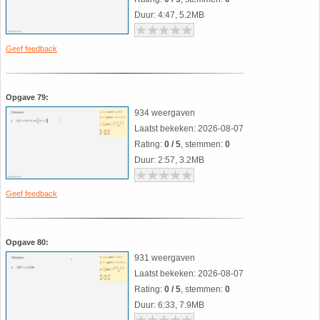
35. Symmetrie
Duur: 4:47, 5.2MB
36. Tangens van een hoek
Geef feedback
37. Telraam Abacus
Opgave 79:
934 weergaven
38. Vergelijkingen (geschiedenis)
Laatst bekeken: 2026-08-07
Rating:
0 / 5
, stemmen:
0
39. Wet van Benford
Duur: 2:57, 3.2MB
40. Worteltrekken
Geef feedback
Opgave 80:
931 weergaven
Laatst bekeken: 2026-08-07
Rating:
0 / 5
, stemmen:
0
Duur: 6:33, 7.9MB