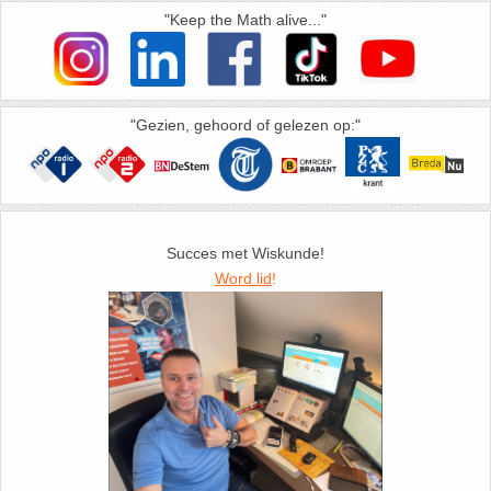
26. Pi
"Keep the Math alive..."
27. Priemgetallen
28. Procenten
"Gezien, gehoord of gelezen op:"
29. Romeinse cijfers
30. Sinus
Succes met Wiskunde!
Word lid
!
31. Sinusregel
32. Standaarddeviatie
33. Stelling van fermat
34. Stelling van Pythagoras