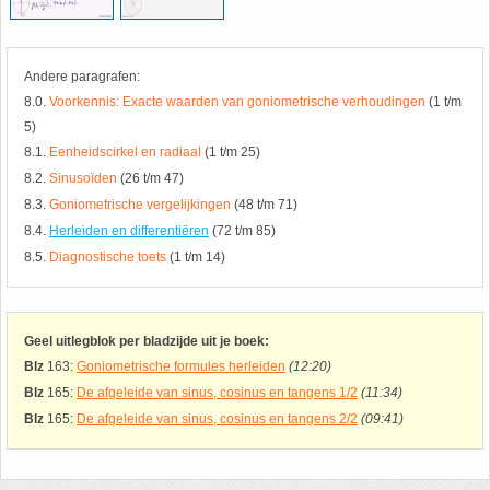
HAVO 5B - Hoofdstuk 10 - Meetkundige
berekeningen
18. Matrices
Andere paragrafen:
8.0.
Voorkennis: Exacte waarden van goniometrische verhoudingen
(1 t/m
VWO
19. Omtrek cirkel
5)
8.1.
Eenheidscirkel en radiaal
(1 t/m 25)
(Nog geen toetsen)
20. Oppervlakte cilinder
8.2.
Sinusoïden
(26 t/m 47)
8.3.
Goniometrische vergelijkingen
(48 t/m 71)
21. Oppervlakte cirkel
8.4.
Herleiden en differentiëren
(72 t/m 85)
8.5.
Diagnostische toets
(1 t/m 14)
22. Oppervlakte driehoek
23. Oppervlakte kegel
Geel uitlegblok per bladzijde uit je boek:
Blz
163:
Goniometrische formules herleiden
(12:20)
24. Oppervlakte parallellogram
Blz
165:
De afgeleide van sinus, cosinus en tangens 1/2
(11:34)
Blz
165:
De afgeleide van sinus, cosinus en tangens 2/2
(09:41)
25. Oppervlakte trapezium