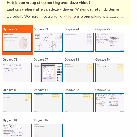
Heb je een vraag of opmerking over deze video?
Laat ons weten wat je van deze video en Wiskunde.net vindt. Ben je
Havo
9. Het getal van Euler
tevreden? We horen het graag! Klik
hier
om je opmerking te plaatsen...
HAVO 4A - Hoofdstuk 5 - Lineaire verbanden
10. Inhoud bol
Opgave 72
Opgave 73
Opgave 74
Opgave 75
HAVO 4B - Hoofdstuk 4 - Werken met formules
11. Inhoud cilinder
HAVO 4B - Hoofdstuk 5 - Machten, exponenten
12. Inhoud kegel
Opgave 76
Opgave 77
Opgave 78
Opgave 79
en logaritmen
13. Inhoud piramide
HAVO 4B - Hoofdstuk 6 - De afgeleide functie
14. Inhoud prisma
Opgave 80
Opgave 81
Opgave 82
Opgave 83
HAVO 5B - Hoofdstuk 7 - Lijnen en cirkels
15. Lijn door 2 gegeven punten
HAVO 5B - Hoofdstuk 8 - Goniometrie
16. Logaritmen
Opgave 84
Opgave 85
HAVO 5B - Hoofdstuk 9 - Exponentiële verbanden
17. Machten