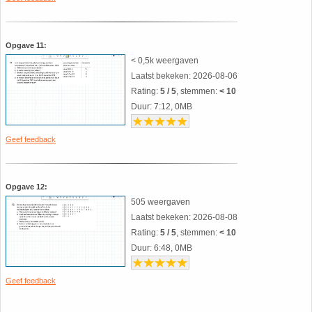
HAVO 5B - Hoofdstuk 10 - Meetkundige
berekeningen
18. Matrices
Opgave 11:
< 0,5k weergaven
VWO
19. Omtrek cirkel
Laatst bekeken: 2026-08-06
Rating:
5 / 5
, stemmen:
< 10
(Nog geen toetsen)
20. Oppervlakte cilinder
Duur: 7:12, 0MB
21. Oppervlakte cirkel
Geef feedback
22. Oppervlakte driehoek
Opgave 12:
505 weergaven
23. Oppervlakte kegel
Laatst bekeken: 2026-08-08
Rating:
5 / 5
, stemmen:
< 10
24. Oppervlakte parallellogram
Duur: 6:48, 0MB
25. Oppervlakte trapezium
Geef feedback