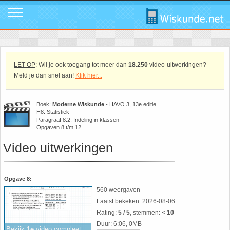
Mavo
Calculators
1. ABC Formule
In de media
Mail ons
Instagram
Mavo4: Hoofdstuk 1: Statistiek en kans
Geogebra
2. Cosinusregel
Instagram
Promo video
Tik Tok
LET OP
: Wil je ook toegang tot meer dan
18.250
video-uitwerkingen?
Meld je dan snel aan!
Klik hier...
Mavo4: Hoofdstuk 3: Afstanden en hoeken
WolframAlpha
3. De Gulden Snede
Tik Tok
Download poster
Facebook
Boek:
Moderne Wiskunde
- HAVO 3, 13e editie
H8: Statistiek
Mavo4: Hoofdstuk 4: Grafieken en vergelijkingen
4. De normale verdeling
Facebook
Review ons
LinkedIn
Paragraaf 8.2: Indeling in klassen
Opgaven 8 t/m 12
Mavo4: Hoofdstuk 5: Rekenen, meten en schatten
5. Differentiëren - Afgeleide functie
LinkedIn
Privacy
Youtube
Video uitwerkingen
Mavo4: Hoofdstuk 6: Vlakke figuren
6. Driehoek van Pascal
Youtube
Toppers
Opgave 8:
560 weergaven
Mavo4: Hoofdstuk 7: Verbanden
7. Fibonacci
Over deze site
Laatst bekeken: 2026-08-06
Rating:
5 / 5
, stemmen:
< 10
Mavo4: Hoofdstuk 8: Ruimtemeetkunde
8. Het getal nul
Promotie
Duur: 6:06, 0MB
Bekijk
1e
video compleet...