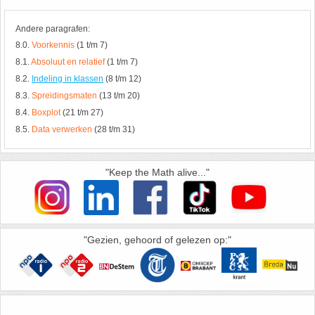
26. Pi
Andere paragrafen:
27. Priemgetallen
8.0.
Voorkennis
(1 t/m 7)
8.1.
Absoluut en relatief
(1 t/m 7)
28. Procenten
8.2.
Indeling in klassen
(8 t/m 12)
8.3.
Spreidingsmaten
(13 t/m 20)
29. Romeinse cijfers
8.4.
Boxplot
(21 t/m 27)
8.5.
Data verwerken
(28 t/m 31)
30. Sinus
"Keep the Math alive..."
31. Sinusregel
32. Standaarddeviatie
"Gezien, gehoord of gelezen op:"
33. Stelling van fermat
34. Stelling van Pythagoras