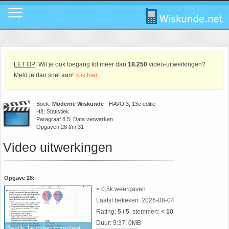
Mavo
Calculators
1. ABC Formule
In de media
Mail ons
Instagram
Mavo4: Hoofdstuk 1: Statistiek en kans
Geogebra
2. Cosinusregel
Instagram
Promo video
Tik Tok
LET OP
: Wil je ook toegang tot meer dan
18.250
video-uitwerkingen?
Meld je dan snel aan!
Klik hier...
Mavo4: Hoofdstuk 3: Afstanden en hoeken
WolframAlpha
3. De Gulden Snede
Tik Tok
Download poster
Facebook
Boek:
Moderne Wiskunde
- HAVO 3, 13e editie
H8: Statistiek
Mavo4: Hoofdstuk 4: Grafieken en vergelijkingen
4. De normale verdeling
Facebook
Review ons
LinkedIn
Paragraaf 8.5: Data verwerken
Opgaven 28 t/m 31
Mavo4: Hoofdstuk 5: Rekenen, meten en schatten
5. Differentiëren - Afgeleide functie
LinkedIn
Privacy
Youtube
Video uitwerkingen
Mavo4: Hoofdstuk 6: Vlakke figuren
6. Driehoek van Pascal
Youtube
Toppers
Opgave 28:
< 0,5k weergaven
Mavo4: Hoofdstuk 7: Verbanden
7. Fibonacci
Over deze site
Laatst bekeken: 2026-08-04
Rating:
5 / 5
, stemmen:
< 10
Mavo4: Hoofdstuk 8: Ruimtemeetkunde
8. Het getal nul
Promotie
Duur: 9:37, 0MB
Bekijk
1e
video compleet...