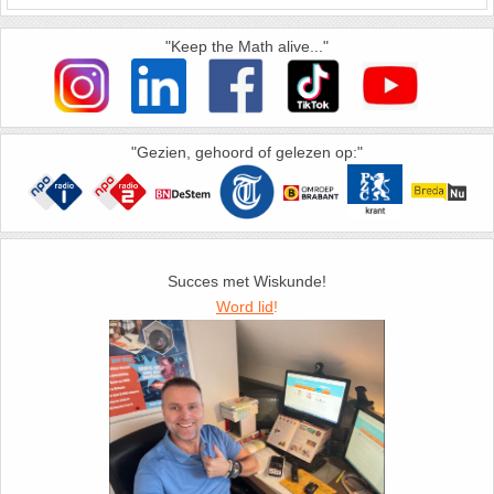
26. Pi
"Keep the Math alive..."
27. Priemgetallen
28. Procenten
"Gezien, gehoord of gelezen op:"
29. Romeinse cijfers
30. Sinus
Succes met Wiskunde!
31. Sinusregel
Word lid
!
32. Standaarddeviatie
33. Stelling van fermat
34. Stelling van Pythagoras