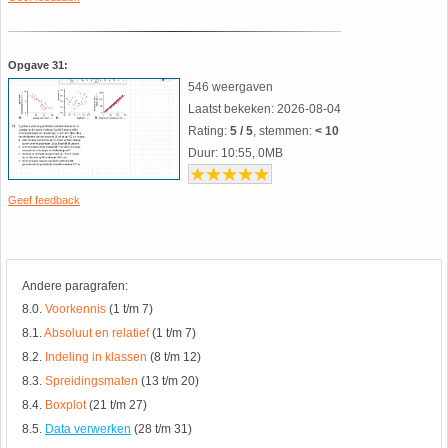
HAVO 5B - Hoofdstuk 10 - Meetkundige
berekeningen
18. Matrices
Opgave 31:
546 weergaven
VWO
19. Omtrek cirkel
Laatst bekeken: 2026-08-04
Rating:
5 / 5
, stemmen:
< 10
(Nog geen toetsen)
20. Oppervlakte cilinder
Duur: 10:55, 0MB
21. Oppervlakte cirkel
Geef feedback
22. Oppervlakte driehoek
Andere paragrafen:
23. Oppervlakte kegel
8.0.
Voorkennis
(1 t/m 7)
8.1.
Absoluut en relatief
(1 t/m 7)
24. Oppervlakte parallellogram
8.2.
Indeling in klassen
(8 t/m 12)
8.3.
Spreidingsmaten
(13 t/m 20)
25. Oppervlakte trapezium
8.4.
Boxplot
(21 t/m 27)
8.5.
Data verwerken
(28 t/m 31)