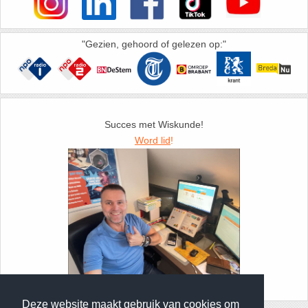
35. Symmetrie
"Gezien, gehoord of gelezen op:"
36. Tangens van een hoek
37. Telraam Abacus
38. Vergelijkingen (geschiedenis)
Succes met Wiskunde!
Word lid
!
39. Wet van Benford
40. Worteltrekken
Foto: Docent Jurgen de Bont
Deze website maakt gebruik van cookies om