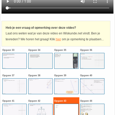
Havo
9. Het getal van Euler
HAVO 4A - Hoofdstuk 5 - Lineaire verbanden
10. Inhoud bol
Heb je een vraag of opmerking over deze video?
Laat ons weten wat je van deze video en Wiskunde.net vindt. Ben je
HAVO 4B - Hoofdstuk 4 - Werken met formules
11. Inhoud cilinder
tevreden? We horen het graag! Klik
hier
om je opmerking te plaatsen...
HAVO 4B - Hoofdstuk 5 - Machten, exponenten
12. Inhoud kegel
Opgave 33
Opgave 34
Opgave 35
Opgave 36
en logaritmen
13. Inhoud piramide
HAVO 4B - Hoofdstuk 6 - De afgeleide functie
14. Inhoud prisma
Opgave 37
Opgave 38
Opgave 39
Opgave 40
HAVO 5B - Hoofdstuk 7 - Lijnen en cirkels
15. Lijn door 2 gegeven punten
HAVO 5B - Hoofdstuk 8 - Goniometrie
16. Logaritmen
Opgave 41
Opgave 42
Opgave 43
Opgave 44
HAVO 5B - Hoofdstuk 9 - Exponentiële verbanden
17. Machten