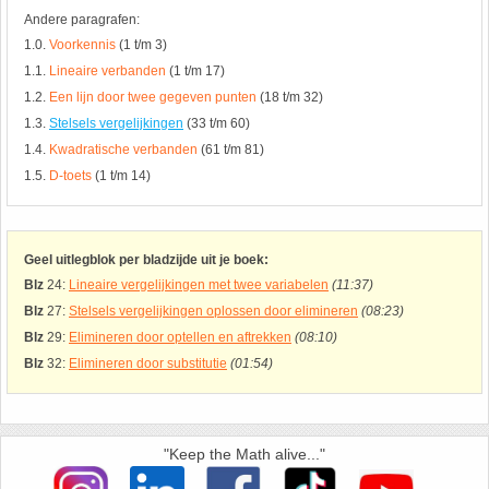
26. Pi
Andere paragrafen:
1.0.
Voorkennis
(1 t/m 3)
27. Priemgetallen
1.1.
Lineaire verbanden
(1 t/m 17)
1.2.
Een lijn door twee gegeven punten
(18 t/m 32)
28. Procenten
1.3.
Stelsels vergelijkingen
(33 t/m 60)
1.4.
Kwadratische verbanden
(61 t/m 81)
29. Romeinse cijfers
1.5.
D-toets
(1 t/m 14)
30. Sinus
Geel uitlegblok per bladzijde uit je boek:
Blz
24:
Lineaire vergelijkingen met twee variabelen
(11:37)
31. Sinusregel
Blz
27:
Stelsels vergelijkingen oplossen door elimineren
(08:23)
Blz
29:
Elimineren door optellen en aftrekken
(08:10)
32. Standaarddeviatie
Blz
32:
Elimineren door substitutie
(01:54)
33. Stelling van fermat
34. Stelling van Pythagoras
"Keep the Math alive..."