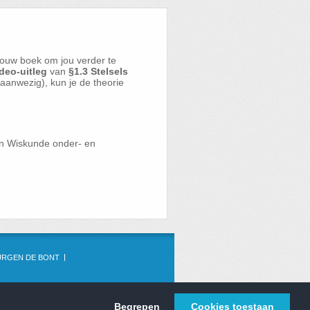
ouw boek om jou verder te
deo-uitleg
van
§1.3 Stelsels
n aanwezig), kun je de theorie
en Wiskunde onder- en
URGEN DE BONT
Begrepen
Cookies toestaan
WISKUNDE.NET © 2013 - 2026