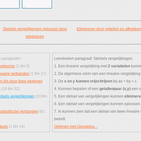
Stelsels vergelijkingen oplossen door
Elimineren door optellen en aftrekken
elimineren
 paragrafen:
Leerdoelen paragraaf: Stelsels vergelijkingen:
orkennis
(1 t/m 3)
1. Een lineaire vergelijking met
2 variabelen
kunne
neaire verbanden
(1 t/m 17)
2. De algemene vorm van een lineaire vergelijkin
n lijn door twee gegeven
3. De
x en y kunnen vrijschrijven
bij ax + by = c.
n
(18 t/m 32)
4. Kunnen bepalen of een
getallenpaar (x,y)
een op
elsels vergelijkingen
(33 t/m
5. Een stelsel van vergelijkingen kunnen
eliminere
6. Een stelsel van vergelijkingen kunnen oplosse
adratische verbanden
(61
7. In kunnen zien dat een stelsel van twee lineaire
betreft.
toets
(1 t/m 14)
Oefenen met Geogebra...