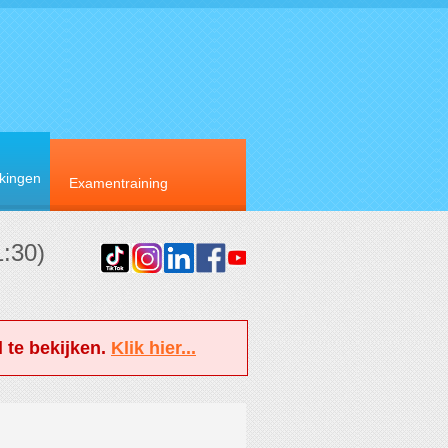
rkingen
Examentraining
1:30)
 te bekijken.
Klik hier...