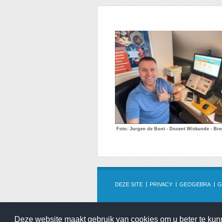
Foto: Jurgen de Bont - Docent Wiskunde - Br
DEZE SITE
PRIVACY
GEOGEBRA
G
Deze website maakt gebruik van cookies om u beter te ku