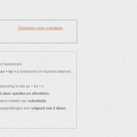
Elimineren door substitutie
Geef je mening aan ons:
n herkennen.
g
ax + by = c
herkennen en kunnen tekenen.
Tevreden? Laat het ons weten!
lossing is van ax + by = c.
Schrijf een review...
n door optellen en aftrekken
.
n door middel van
substitutie
.
 vergelijkingen een
snijpunt van 2 lijnen