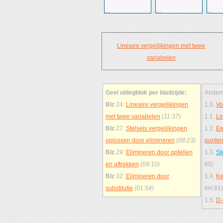
Lineaire vergelijkingen met twee
variabelen
Geel uitlegblok per bladzijde:
Andere
Blz
24:
Lineaire vergelijkingen
1.0.
Vo
met twee variabelen
(11:37)
1.1.
Li
Blz
27:
Stelsels vergelijkingen
1.2.
Ee
oplossen door elimineren
(08:23)
punte
Blz
29:
Elimineren door optellen
1.3.
St
en aftrekken
(08:10)
60)
Blz
32:
Elimineren door
1.4.
Kw
substitutie
(01:54)
t/m 81)
1.5.
D-