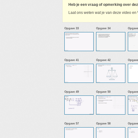
Heb je een vraag of opmerking over de
Laat ons weten wat je van deze video en 
Opgave 33
Opgave 34
Opgave
Opgave 41
Opgave 42
Opgave
Opgave 49
Opgave 50
Opgave
Opgave 57
Opgave 58
Opgave