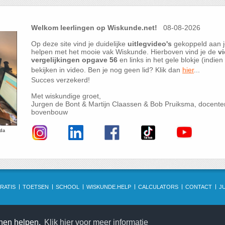
Welkom leerlingen op Wiskunde.net!
08-08-2026
Op deze site vind je duidelijke
uitlegvideo's
gekoppeld aan j
helpen met het mooie vak Wiskunde. Hierboven vind je de
vi
vergelijkingen opgave 56
en links in het gele blokje (indie
bekijken in video. Ben je nog geen lid? Klik dan
hier
...
Succes verzekerd!
Met wiskundige groet,
Jurgen de Bont & Martijn Claassen & Bob Pruiksma, docent
bovenbouw
eda
RATIS
TOETSEN
SCHOOL
WISKUNDE.HELP
CALCULATORS
CONTACT
J
nnen helpen.
Klik hier voor meer informatie