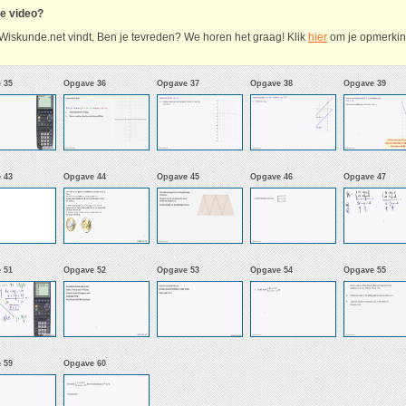
ze video?
Wiskunde.net vindt. Ben je tevreden? We horen het graag! Klik
hier
om je opmerking
 35
Opgave 36
Opgave 37
Opgave 38
Opgave 39
 43
Opgave 44
Opgave 45
Opgave 46
Opgave 47
 51
Opgave 52
Opgave 53
Opgave 54
Opgave 55
 59
Opgave 60