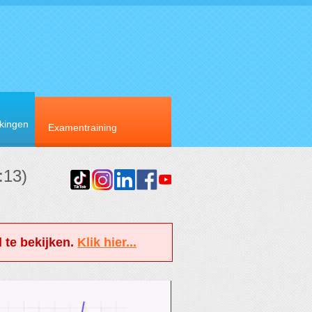
rkingen
Examentraining
:13)
 te bekijken.
Klik hier...