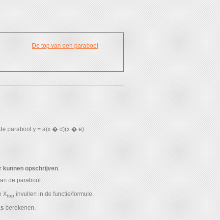
De top van een parabool
Geef je mening aan ons:
de parabool y = a(x � d)(x � e).
Tevreden? Laat het ons weten!
Schrijf een review...
r kunnen opschrijven
.
an de parabool.
e X
invullen in de functie/formule.
top
as
berekenen.