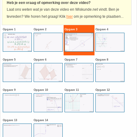
Heb je een vraag of opmerking over deze video?
Laat ons weten wat je van deze video en Wiskunde.net vindt. Ben je
Havo
9. Het getal van Euler
tevreden? We horen het graag! Klik
hier
om je opmerking te plaatsen...
HAVO 4A - Hoofdstuk 5 - Lineaire verbanden
10. Inhoud bol
Opgave 1
Opgave 2
Opgave 3
Opgave 4
HAVO 4B - Hoofdstuk 4 - Werken met formules
11. Inhoud cilinder
HAVO 4B - Hoofdstuk 5 - Machten, exponenten
12. Inhoud kegel
Opgave 5
Opgave 6
Opgave 7
Opgave 8
en logaritmen
13. Inhoud piramide
HAVO 4B - Hoofdstuk 6 - De afgeleide functie
14. Inhoud prisma
Opgave 9
Opgave 10
Opgave 11
Opgave 12
HAVO 5B - Hoofdstuk 7 - Lijnen en cirkels
15. Lijn door 2 gegeven punten
HAVO 5B - Hoofdstuk 8 - Goniometrie
16. Logaritmen
Opgave 13
Opgave 14
HAVO 5B - Hoofdstuk 9 - Exponentiële verbanden
17. Machten