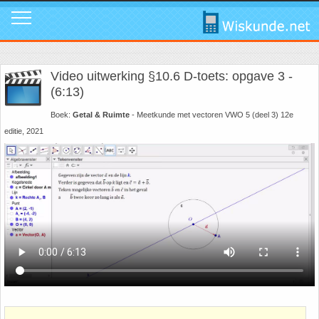
Mavo
Calculators
1. ABC Formule
In de media
Mail ons
Instagram
Video uitwerking §10.6 D-toets: opgave 3 -
Mavo4: Hoofdstuk 1: Statistiek en kans
Geogebra
2. Cosinusregel
Instagram
Promo video
Tik Tok
(6:13)
Boek:
Getal & Ruimte
- Meetkunde met vectoren VWO 5 (deel 3) 12e
Mavo4: Hoofdstuk 3: Afstanden en hoeken
WolframAlpha
3. De Gulden Snede
Tik Tok
Download poster
Facebook
editie, 2021
Mavo4: Hoofdstuk 4: Grafieken en vergelijkingen
4. De normale verdeling
Facebook
Review ons
LinkedIn
Mavo4: Hoofdstuk 5: Rekenen, meten en schatten
5. Differentiëren - Afgeleide functie
LinkedIn
Privacy
Youtube
Mavo4: Hoofdstuk 6: Vlakke figuren
6. Driehoek van Pascal
Youtube
Toppers
Mavo4: Hoofdstuk 7: Verbanden
7. Fibonacci
Over deze site
Mavo4: Hoofdstuk 8: Ruimtemeetkunde
8. Het getal nul
Promotie