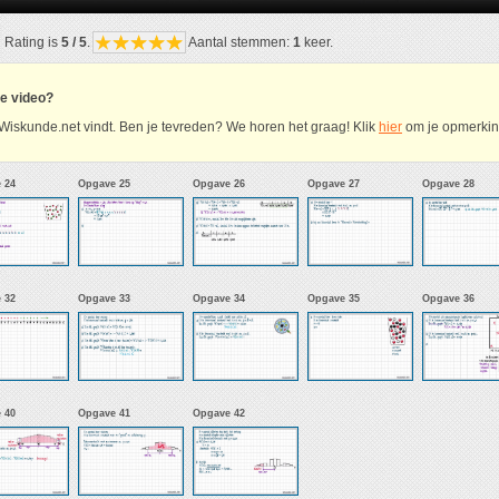
Rating is
5 / 5
.
Aantal stemmen:
1
keer.
ze video?
Wiskunde.net vindt. Ben je tevreden? We horen het graag! Klik
hier
om je opmerking
 24
Opgave 25
Opgave 26
Opgave 27
Opgave 28
 32
Opgave 33
Opgave 34
Opgave 35
Opgave 36
 40
Opgave 41
Opgave 42