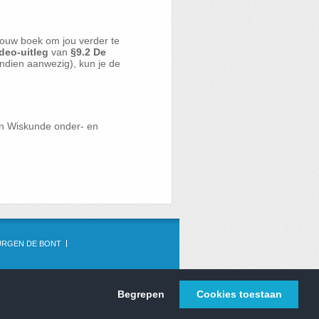
ouw boek om jou verder te
deo-uitleg
van
§9.2 De
(indien aanwezig), kun je de
en Wiskunde onder- en
URGEN DE BONT
Begrepen
Cookies toestaan
WISKUNDE.NET © 2013 - 2026