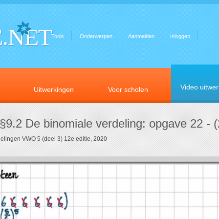
.NET
Tools
Onderwerpen
Aanmelden
Inloggen
Video uitwe
Uitwerkingen
Voor scholen
§9.2 De binomiale verdeling: opgave 22 - (
elingen VWO 5 (deel 3) 12e editie, 2020