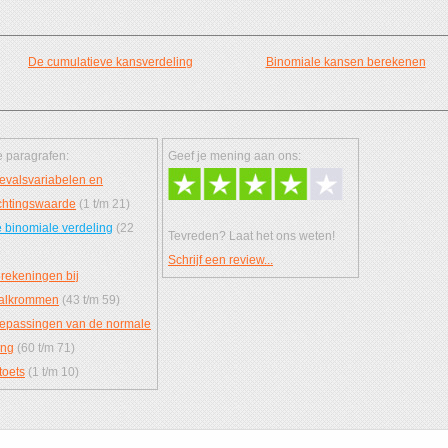
De cumulatieve kansverdeling
Binomiale kansen berekenen
 paragrafen:
Geef je mening aan ons:
evalsvariabelen en
chtingswaarde
(1 t/m 21)
 binomiale verdeling
(22
Tevreden? Laat het ons weten!
Schrijf een review...
rekeningen bij
alkrommen
(43 t/m 59)
epassingen van de normale
ing
(60 t/m 71)
toets
(1 t/m 10)