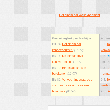
Het binomiaal kansexperiment
Geel uitlegblok per bladzijde:
Andere
Blz
74:
Het binomiaal
9.1.
To
kansexperiment
(15:12)
verwa
Blz
76:
De cumulatieve
9.2.
De
kansverdeling
(11:31)
t/m 42)
Blz
79:
Binomiale kansen
9.3.
Be
berekenen
(12:07)
norma
Blz
81:
Verwachtingswaarde en
9.4.
To
standaardafwijking van een
verdel
binomiale
(06:57)
9.5.
D-