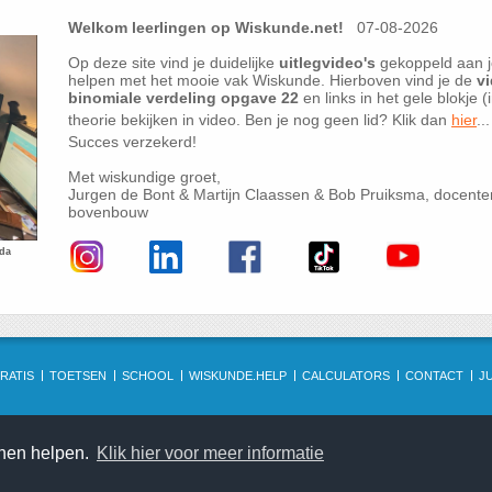
Welkom leerlingen op Wiskunde.net!
07-08-2026
Op deze site vind je duidelijke
uitlegvideo's
gekoppeld aan j
helpen met het mooie vak Wiskunde. Hierboven vind je de
vi
binomiale verdeling opgave 22
en links in het gele blokje 
theorie bekijken in video. Ben je nog geen lid? Klik dan
hier
...
Succes verzekerd!
Met wiskundige groet,
Jurgen de Bont & Martijn Claassen & Bob Pruiksma, docent
bovenbouw
eda
RATIS
TOETSEN
SCHOOL
WISKUNDE.HELP
CALCULATORS
CONTACT
J
nnen helpen.
Klik hier voor meer informatie