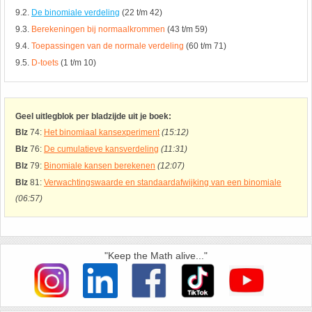
26. Pi
9.2.
De binomiale verdeling
(22 t/m 42)
9.3.
Berekeningen bij normaalkrommen
(43 t/m 59)
27. Priemgetallen
9.4.
Toepassingen van de normale verdeling
(60 t/m 71)
9.5.
D-toets
(1 t/m 10)
28. Procenten
29. Romeinse cijfers
Geel uitlegblok per bladzijde uit je boek:
Blz
74:
Het binomiaal kansexperiment
(15:12)
30. Sinus
Blz
76:
De cumulatieve kansverdeling
(11:31)
Blz
79:
Binomiale kansen berekenen
(12:07)
31. Sinusregel
Blz
81:
Verwachtingswaarde en standaardafwijking van een binomiale
(06:57)
32. Standaarddeviatie
33. Stelling van fermat
"Keep the Math alive..."
34. Stelling van Pythagoras