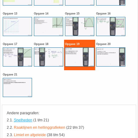
HAVO 5B - Hoofdstuk 10 - Meetkundige
berekeningen
Opgave 13
Opgave 14
Opgave 15
Opgave 16
18. Matrices
VWO
19. Omtrek cirkel
Opgave 17
Opgave 18
Opgave 19
Opgave 20
(Nog geen toetsen)
20. Oppervlakte cilinder
21. Oppervlakte cirkel
Opgave 21
22. Oppervlakte driehoek
23. Oppervlakte kegel
24. Oppervlakte parallellogram
Andere paragrafen:
2.1.
Snelheden
(1 t/m 21)
25. Oppervlakte trapezium
2.2.
Raaklijnen en hellinggrafieken
(22 t/m 37)
2.3.
Limiet en afgeleide
(38 t/m 54)