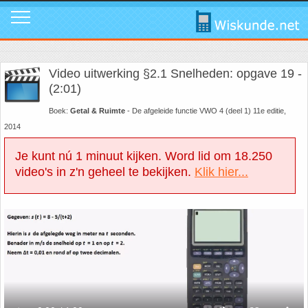
Mavo
Calculators
1. ABC Formule
In de media
Mail ons
Instagram
Video uitwerking §2.1 Snelheden: opgave 19 -
Mavo4: Hoofdstuk 1: Statistiek en kans
Geogebra
2. Cosinusregel
Instagram
Promo video
Tik Tok
(2:01)
Boek:
Getal & Ruimte
- De afgeleide functie VWO 4 (deel 1) 11e editie,
Mavo4: Hoofdstuk 3: Afstanden en hoeken
WolframAlpha
3. De Gulden Snede
Tik Tok
Download poster
Facebook
2014
Je kunt nú 1 minuut kijken. Word lid om 18.250
Mavo4: Hoofdstuk 4: Grafieken en vergelijkingen
4. De normale verdeling
Facebook
Review ons
LinkedIn
video's in z'n geheel te bekijken.
Klik hier...
Mavo4: Hoofdstuk 5: Rekenen, meten en schatten
5. Differentiëren - Afgeleide functie
LinkedIn
Privacy
Youtube
Mavo4: Hoofdstuk 6: Vlakke figuren
6. Driehoek van Pascal
Youtube
Toppers
Mavo4: Hoofdstuk 7: Verbanden
7. Fibonacci
Over deze site
Mavo4: Hoofdstuk 8: Ruimtemeetkunde
8. Het getal nul
Promotie