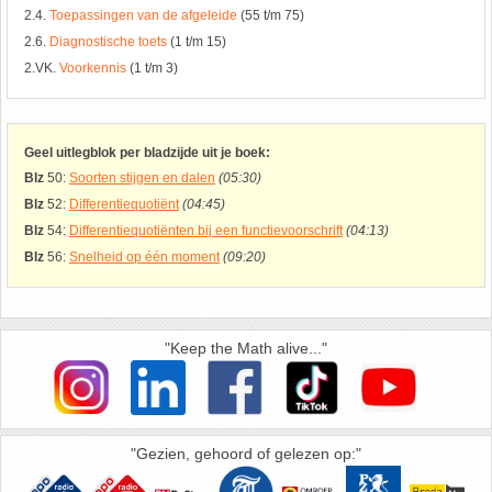
26. Pi
2.4.
Toepassingen van de afgeleide
(55 t/m 75)
2.6.
Diagnostische toets
(1 t/m 15)
27. Priemgetallen
2.VK.
Voorkennis
(1 t/m 3)
28. Procenten
Geel uitlegblok per bladzijde uit je boek:
29. Romeinse cijfers
Blz
50:
Soorten stijgen en dalen
(05:30)
Blz
52:
Differentiequotiënt
(04:45)
Blz
54:
Differentiequotiënten bij een functievoorschrift
(04:13)
30. Sinus
Blz
56:
Snelheid op één moment
(09:20)
31. Sinusregel
32. Standaarddeviatie
"Keep the Math alive..."
33. Stelling van fermat
"Gezien, gehoord of gelezen op:"
34. Stelling van Pythagoras