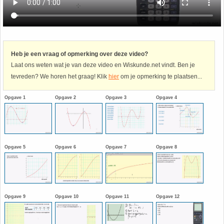
Havo
9. Het getal van Euler
HAVO 4A - Hoofdstuk 5 - Lineaire verbanden
10. Inhoud bol
Heb je een vraag of opmerking over deze video?
Laat ons weten wat je van deze video en Wiskunde.net vindt. Ben je
HAVO 4B - Hoofdstuk 4 - Werken met formules
11. Inhoud cilinder
tevreden? We horen het graag! Klik
hier
om je opmerking te plaatsen...
HAVO 4B - Hoofdstuk 5 - Machten, exponenten
12. Inhoud kegel
Opgave 1
Opgave 2
Opgave 3
Opgave 4
en logaritmen
13. Inhoud piramide
HAVO 4B - Hoofdstuk 6 - De afgeleide functie
14. Inhoud prisma
Opgave 5
Opgave 6
Opgave 7
Opgave 8
HAVO 5B - Hoofdstuk 7 - Lijnen en cirkels
15. Lijn door 2 gegeven punten
HAVO 5B - Hoofdstuk 8 - Goniometrie
16. Logaritmen
Opgave 9
Opgave 10
Opgave 11
Opgave 12
HAVO 5B - Hoofdstuk 9 - Exponentiële verbanden
17. Machten