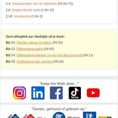
26. Pi
2.4.
Toepassingen van de afgeleide
(55 t/m 75)
2.6.
Diagnostische toets
(1 t/m 15)
27. Priemgetallen
2.VK.
Voorkennis
(1 t/m 3)
28. Procenten
Geel uitlegblok per bladzijde uit je boek:
29. Romeinse cijfers
Blz
50:
Soorten stijgen en dalen
(05:30)
Blz
52:
Differentiequotiënt
(04:45)
Blz
54:
Differentiequotiënten bij een functievoorschrift
(04:13)
30. Sinus
Blz
56:
Snelheid op één moment
(09:20)
31. Sinusregel
32. Standaarddeviatie
"Keep the Math alive..."
33. Stelling van fermat
"Gezien, gehoord of gelezen op:"
34. Stelling van Pythagoras