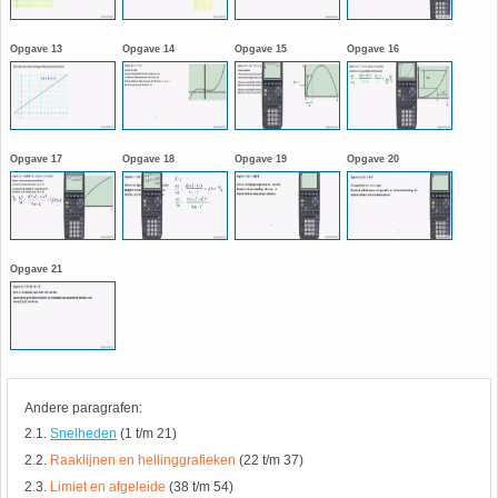
HAVO 5B - Hoofdstuk 10 - Meetkundige
berekeningen
Opgave 13
Opgave 14
Opgave 15
Opgave 16
18. Matrices
VWO
19. Omtrek cirkel
Opgave 17
Opgave 18
Opgave 19
Opgave 20
(Nog geen toetsen)
20. Oppervlakte cilinder
21. Oppervlakte cirkel
Opgave 21
22. Oppervlakte driehoek
23. Oppervlakte kegel
24. Oppervlakte parallellogram
Andere paragrafen:
2.1.
Snelheden
(1 t/m 21)
25. Oppervlakte trapezium
2.2.
Raaklijnen en hellinggrafieken
(22 t/m 37)
2.3.
Limiet en afgeleide
(38 t/m 54)