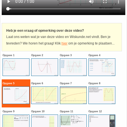
Havo
9. Het getal van Euler
HAVO 4A - Hoofdstuk 5 - Lineaire verbanden
10. Inhoud bol
Heb je een vraag of opmerking over deze video?
Laat ons weten wat je van deze video en Wiskunde.net vindt. Ben je
HAVO 4B - Hoofdstuk 4 - Werken met formules
11. Inhoud cilinder
tevreden? We horen het graag! Klik
hier
om je opmerking te plaatsen...
HAVO 4B - Hoofdstuk 5 - Machten, exponenten
12. Inhoud kegel
Opgave 1
Opgave 2
Opgave 3
Opgave 4
en logaritmen
13. Inhoud piramide
HAVO 4B - Hoofdstuk 6 - De afgeleide functie
14. Inhoud prisma
Opgave 5
Opgave 6
Opgave 7
Opgave 8
HAVO 5B - Hoofdstuk 7 - Lijnen en cirkels
15. Lijn door 2 gegeven punten
HAVO 5B - Hoofdstuk 8 - Goniometrie
16. Logaritmen
Opgave 9
Opgave 10
Opgave 11
Opgave 12
HAVO 5B - Hoofdstuk 9 - Exponentiële verbanden
17. Machten