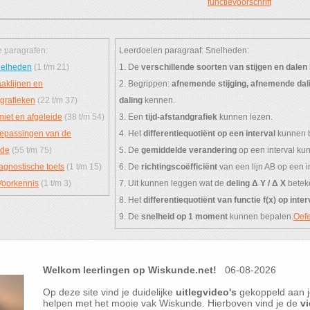
functievoorschrift
 paragrafen:
Leerdoelen paragraaf: Snelheden:
elheden
(1 t/m 21)
1. De
verschillende soorten van stijgen en dalen
aklijnen en
2. Begrippen:
afnemende stijging, afnemende dal
ggrafieken
(22 t/m 37)
daling
kennen.
miet en afgeleide
(38 t/m 54)
3. Een
tijd-afstandgrafiek
kunnen lezen.
epassingen van de
4. Het
differentiequotiënt op een interval
kunnen 
ide
(55 t/m 75)
5. De
gemiddelde verandering
op een interval ku
agnostische toets
(1 t/m 15)
6. De
richtingscoëfficiënt
van een lijn AB op een 
Voorkennis
(1 t/m 3)
7. Uit kunnen leggen wat de
deling Δ Y / Δ X
beteke
8. Het
differentiequotiënt van functie f(x) op inter
9. De
snelheid op 1 moment
kunnen bepalen.
Oefe
Welkom leerlingen op Wiskunde.net!
06-08-2026
Op deze site vind je duidelijke
uitlegvideo's
gekoppeld aan j
helpen met het mooie vak Wiskunde. Hierboven vind je de
vi