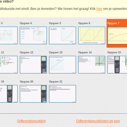
ze video?
Wiskunde.net vindt. Ben je tevreden? We horen het graag! Klik
hier
om je opmerking
 3
Opgave 4
Opgave 5
Opgave 6
Opgave 7
 11
Opgave 12
Opgave 13
Opgave 14
Opgave 15
 19
Opgave 20
Opgave 21
Differentiequotiënt
Differentiequotiënten bij een