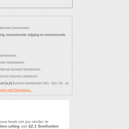
Geef je mening aan ons:
kunnen benoemen.
ing, toenemende stijging en toenemende
Tevreden? Laat het ons weten!
Schrijf een review...
berekenen.
nnen berekenen.
interval kunnen berekenen .
nt en kunnen uitvoeren.
val [a,b]
kunnen berekenen f(b) - f(a) / (b - a).
nen met Geogebra...
ouw boek om jou verder te
deo-uitleg
van
§2.1 Snelheden