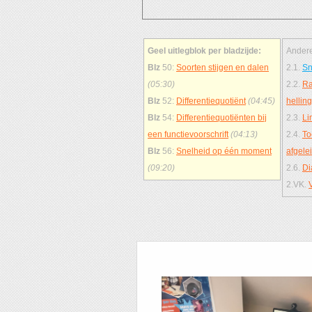
Geel uitlegblok per bladzijde:
Andere
Blz
50:
Soorten stijgen en dalen
2.1.
Sn
(05:30)
2.2.
Ra
Blz
52:
Differentiequotiënt
(04:45)
hellin
Blz
54:
Differentiequotiënten bij
2.3.
Li
een functievoorschrift
(04:13)
2.4.
To
Blz
56:
Snelheid op één moment
afgele
(09:20)
2.6.
Di
2.VK.