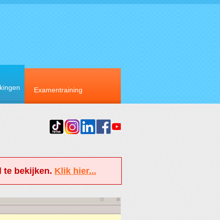
rkingen
Examentraining
 te bekijken.
Klik hier...