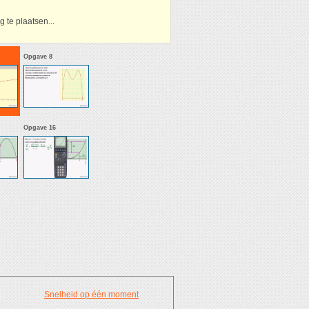
 te plaatsen...
Opgave 8
Opgave 16
Snelheid op één moment