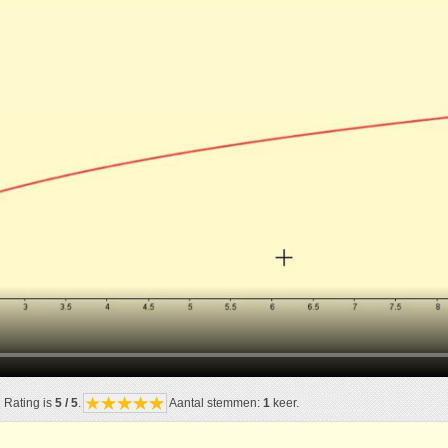
Rating is
5 / 5
.
Aantal stemmen:
1
keer.