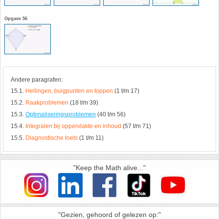
HAVO 5B - Hoofdstuk 10 - Meetkundige
Opgave 56
berekeningen
18. Matrices
VWO
19. Omtrek cirkel
(Nog geen toetsen)
20. Oppervlakte cilinder
Andere paragrafen:
15.1.
Hellingen, buigpunten en toppen
(1 t/m 17)
21. Oppervlakte cirkel
15.2.
Raakproblemen
(18 t/m 39)
15.3.
Optimaliseringsproblemen
(40 t/m 56)
22. Oppervlakte driehoek
15.4.
Integralen bij oppervlakte en inhoud
(57 t/m 71)
15.5.
Diagnostische toets
(1 t/m 11)
23. Oppervlakte kegel
"Keep the Math alive..."
24. Oppervlakte parallellogram
25. Oppervlakte trapezium
"Gezien, gehoord of gelezen op:"