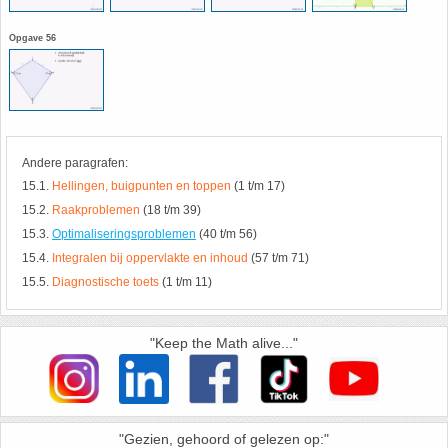
HAVO 5B - Hoofdstuk 10 - Meetkundige
Opgave 56
berekeningen
18. Matrices
VWO
19. Omtrek cirkel
(Nog geen toetsen)
20. Oppervlakte cilinder
Andere paragrafen:
15.1.
Hellingen, buigpunten en toppen
(1 t/m 17)
21. Oppervlakte cirkel
15.2.
Raakproblemen
(18 t/m 39)
15.3.
Optimaliseringsproblemen
(40 t/m 56)
22. Oppervlakte driehoek
15.4.
Integralen bij oppervlakte en inhoud
(57 t/m 71)
15.5.
Diagnostische toets
(1 t/m 11)
23. Oppervlakte kegel
"Keep the Math alive..."
24. Oppervlakte parallellogram
25. Oppervlakte trapezium
"Gezien, gehoord of gelezen op:"