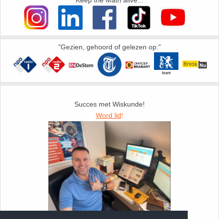
26. Pi
27. Priemgetallen
"Gezien, gehoord of gelezen op:"
28. Procenten
29. Romeinse cijfers
30. Sinus
Succes met Wiskunde!
Word lid
!
31. Sinusregel
32. Standaarddeviatie
33. Stelling van fermat
34. Stelling van Pythagoras