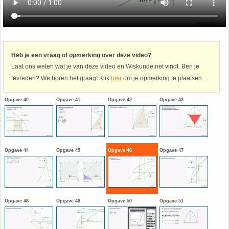
Havo
9. Het getal van Euler
HAVO 4A - Hoofdstuk 5 - Lineaire verbanden
10. Inhoud bol
Heb je een vraag of opmerking over deze video?
Laat ons weten wat je van deze video en Wiskunde.net vindt. Ben je
HAVO 4B - Hoofdstuk 4 - Werken met formules
11. Inhoud cilinder
tevreden? We horen het graag! Klik
hier
om je opmerking te plaatsen...
HAVO 4B - Hoofdstuk 5 - Machten, exponenten
12. Inhoud kegel
Opgave 40
Opgave 41
Opgave 42
Opgave 43
en logaritmen
13. Inhoud piramide
HAVO 4B - Hoofdstuk 6 - De afgeleide functie
14. Inhoud prisma
Opgave 44
Opgave 45
Opgave 46
Opgave 47
HAVO 5B - Hoofdstuk 7 - Lijnen en cirkels
15. Lijn door 2 gegeven punten
HAVO 5B - Hoofdstuk 8 - Goniometrie
16. Logaritmen
Opgave 48
Opgave 49
Opgave 50
Opgave 51
HAVO 5B - Hoofdstuk 9 - Exponentiële verbanden
17. Machten