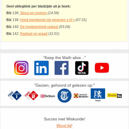
26. Pi
Geel uitlegblok per bladzijde uit je boek:
Blz
136:
Sinus en cosinus
(14:56)
27. Priemgetallen
Blz
138:
Hoek berekenen bij gegeven x of y
(07:31)
Blz
140:
De hoekeenheid radiaal
(03:26)
28. Procenten
Blz
142:
Radiaal en graad
(11:01)
29. Romeinse cijfers
"Keep the Math alive..."
30. Sinus
31. Sinusregel
"Gezien, gehoord of gelezen op:"
32. Standaarddeviatie
33. Stelling van fermat
Succes met Wiskunde!
34. Stelling van Pythagoras
Word lid
!