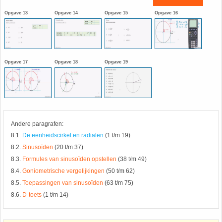
HAVO 5B - Hoofdstuk 10 - Meetkundige
Opgave 13
Opgave 14
Opgave 15
Opgave 16
berekeningen
18. Matrices
VWO
19. Omtrek cirkel
Opgave 17
Opgave 18
Opgave 19
(Nog geen toetsen)
20. Oppervlakte cilinder
21. Oppervlakte cirkel
Andere paragrafen:
22. Oppervlakte driehoek
8.1.
De eenheidscirkel en radialen
(1 t/m 19)
8.2.
Sinusoïden
(20 t/m 37)
23. Oppervlakte kegel
8.3.
Formules van sinusoïden opstellen
(38 t/m 49)
8.4.
Goniometrische vergelijkingen
(50 t/m 62)
24. Oppervlakte parallellogram
8.5.
Toepassingen van sinusoïden
(63 t/m 75)
8.6.
D-toets
(1 t/m 14)
25. Oppervlakte trapezium