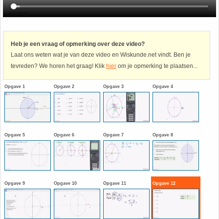
Havo
9. Het getal van Euler
HAVO 4A - Hoofdstuk 5 - Lineaire verbanden
10. Inhoud bol
Heb je een vraag of opmerking over deze video?
Laat ons weten wat je van deze video en Wiskunde.net vindt. Ben je
tevreden? We horen het graag! Klik
hier
om je opmerking te plaatsen...
HAVO 4B - Hoofdstuk 4 - Werken met formules
11. Inhoud cilinder
Opgave 1
Opgave 2
Opgave 3
Opgave 4
HAVO 4B - Hoofdstuk 5 - Machten, exponenten
12. Inhoud kegel
en logaritmen
13. Inhoud piramide
HAVO 4B - Hoofdstuk 6 - De afgeleide functie
Opgave 5
Opgave 6
Opgave 7
Opgave 8
14. Inhoud prisma
HAVO 5B - Hoofdstuk 7 - Lijnen en cirkels
15. Lijn door 2 gegeven punten
HAVO 5B - Hoofdstuk 8 - Goniometrie
Opgave 9
Opgave 10
Opgave 11
Opgave 12
16. Logaritmen
HAVO 5B - Hoofdstuk 9 - Exponentiële verbanden
17. Machten