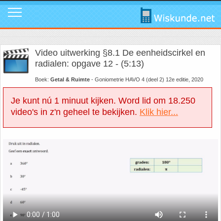
Mavo
Calculators
1. ABC Formule
In de media
Mail ons
Instagram
Video uitwerking §8.1 De eenheidscirkel en
Mavo4: Hoofdstuk 1: Statistiek en kans
Geogebra
2. Cosinusregel
Instagram
Promo video
Tik Tok
radialen: opgave 12 - (5:13)
Boek:
Getal & Ruimte
- Goniometrie HAVO 4 (deel 2) 12e editie, 2020
Mavo4: Hoofdstuk 3: Afstanden en hoeken
WolframAlpha
3. De Gulden Snede
Tik Tok
Download poster
Facebook
Je kunt nú 1 minuut kijken. Word lid om 18.250
video's in z'n geheel te bekijken.
Klik hier...
Mavo4: Hoofdstuk 4: Grafieken en vergelijkingen
4. De normale verdeling
Facebook
Review ons
LinkedIn
Mavo4: Hoofdstuk 5: Rekenen, meten en schatten
5. Differentiëren - Afgeleide functie
LinkedIn
Privacy
Youtube
Mavo4: Hoofdstuk 6: Vlakke figuren
6. Driehoek van Pascal
Youtube
Toppers
Mavo4: Hoofdstuk 7: Verbanden
7. Fibonacci
Over deze site
Mavo4: Hoofdstuk 8: Ruimtemeetkunde
8. Het getal nul
Promotie