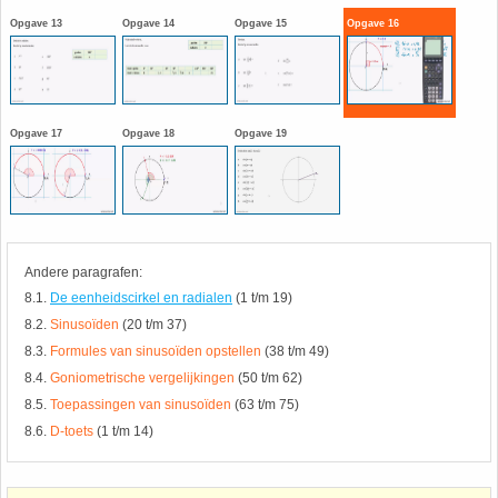
HAVO 5B - Hoofdstuk 10 - Meetkundige
Opgave 13
Opgave 14
Opgave 15
Opgave 16
berekeningen
18. Matrices
VWO
19. Omtrek cirkel
Opgave 17
Opgave 18
Opgave 19
(Nog geen toetsen)
20. Oppervlakte cilinder
21. Oppervlakte cirkel
Andere paragrafen:
22. Oppervlakte driehoek
8.1.
De eenheidscirkel en radialen
(1 t/m 19)
8.2.
Sinusoïden
(20 t/m 37)
23. Oppervlakte kegel
8.3.
Formules van sinusoïden opstellen
(38 t/m 49)
8.4.
Goniometrische vergelijkingen
(50 t/m 62)
24. Oppervlakte parallellogram
8.5.
Toepassingen van sinusoïden
(63 t/m 75)
8.6.
D-toets
(1 t/m 14)
25. Oppervlakte trapezium