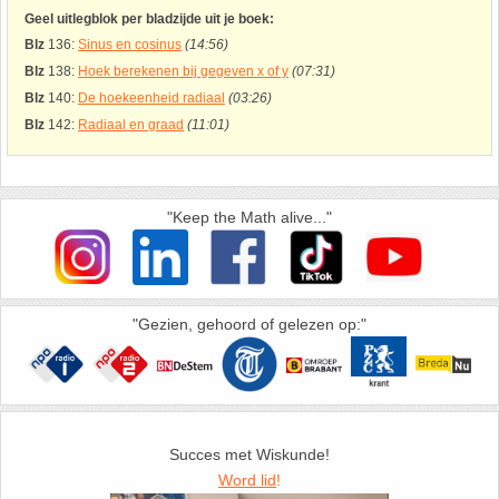
26. Pi
Geel uitlegblok per bladzijde uit je boek:
Blz
136:
Sinus en cosinus
(14:56)
27. Priemgetallen
Blz
138:
Hoek berekenen bij gegeven x of y
(07:31)
Blz
140:
De hoekeenheid radiaal
(03:26)
28. Procenten
Blz
142:
Radiaal en graad
(11:01)
29. Romeinse cijfers
"Keep the Math alive..."
30. Sinus
31. Sinusregel
"Gezien, gehoord of gelezen op:"
32. Standaarddeviatie
33. Stelling van fermat
Succes met Wiskunde!
34. Stelling van Pythagoras
Word lid
!