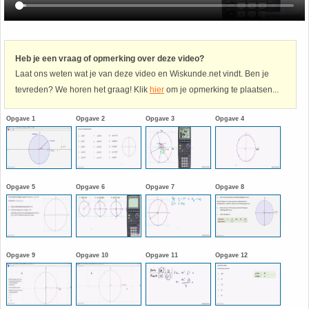
Havo
9. Het getal van Euler
Heb je een vraag of opmerking over deze video?
HAVO 4A - Hoofdstuk 5 - Lineaire verbanden
10. Inhoud bol
Laat ons weten wat je van deze video en Wiskunde.net vindt. Ben je
tevreden? We horen het graag! Klik
hier
om je opmerking te plaatsen...
HAVO 4B - Hoofdstuk 4 - Werken met formules
11. Inhoud cilinder
Opgave 1
Opgave 2
Opgave 3
Opgave 4
HAVO 4B - Hoofdstuk 5 - Machten, exponenten
12. Inhoud kegel
en logaritmen
13. Inhoud piramide
HAVO 4B - Hoofdstuk 6 - De afgeleide functie
Opgave 5
Opgave 6
Opgave 7
Opgave 8
14. Inhoud prisma
HAVO 5B - Hoofdstuk 7 - Lijnen en cirkels
15. Lijn door 2 gegeven punten
HAVO 5B - Hoofdstuk 8 - Goniometrie
Opgave 9
Opgave 10
Opgave 11
Opgave 12
16. Logaritmen
HAVO 5B - Hoofdstuk 9 - Exponentiële verbanden
17. Machten