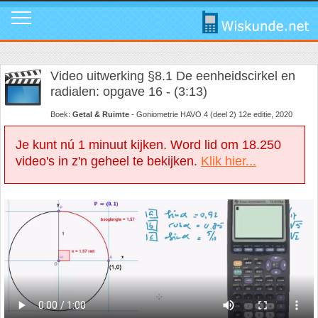
Mavo
Calculators
1. ABC Formule
In de media
Mail ons
Instagram
Video uitwerking §8.1 De eenheidscirkel en
Mavo4: Hoofdstuk 1: Statistiek en kans
Geogebra
2. Cosinusregel
Instagram
Promo video
Tik Tok
radialen: opgave 16 - (3:13)
Boek:
Getal & Ruimte
- Goniometrie HAVO 4 (deel 2) 12e editie, 2020
Mavo4: Hoofdstuk 3: Afstanden en hoeken
WolframAlpha
3. De Gulden Snede
Tik Tok
Download poster
Facebook
Je kunt nú 1 minuut kijken. Word lid om 18.250
video's in z'n geheel te bekijken.
Klik hier...
Mavo4: Hoofdstuk 4: Grafieken en vergelijkingen
4. De normale verdeling
Facebook
Review ons
LinkedIn
Mavo4: Hoofdstuk 5: Rekenen, meten en schatten
5. Differentiëren - Afgeleide functie
LinkedIn
Privacy
Youtube
Mavo4: Hoofdstuk 6: Vlakke figuren
6. Driehoek van Pascal
Youtube
Toppers
Mavo4: Hoofdstuk 7: Verbanden
7. Fibonacci
Over deze site
Mavo4: Hoofdstuk 8: Ruimtemeetkunde
8. Het getal nul
Promotie