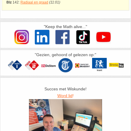
26. Pi
Blz
142:
Radiaal en graad
(11:01)
27. Priemgetallen
"Keep the Math alive..."
28. Procenten
29. Romeinse cijfers
"Gezien, gehoord of gelezen op:"
30. Sinus
31. Sinusregel
Succes met Wiskunde!
32. Standaarddeviatie
Word lid
!
33. Stelling van fermat
34. Stelling van Pythagoras