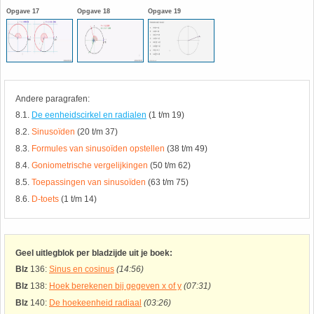
Opgave 17
Opgave 18
Opgave 19
HAVO 5B - Hoofdstuk 10 - Meetkundige
berekeningen
18. Matrices
VWO
19. Omtrek cirkel
Andere paragrafen:
(Nog geen toetsen)
20. Oppervlakte cilinder
8.1.
De eenheidscirkel en radialen
(1 t/m 19)
8.2.
Sinusoïden
(20 t/m 37)
21. Oppervlakte cirkel
8.3.
Formules van sinusoïden opstellen
(38 t/m 49)
8.4.
Goniometrische vergelijkingen
(50 t/m 62)
22. Oppervlakte driehoek
8.5.
Toepassingen van sinusoïden
(63 t/m 75)
8.6.
D-toets
(1 t/m 14)
23. Oppervlakte kegel
24. Oppervlakte parallellogram
Geel uitlegblok per bladzijde uit je boek:
Blz
136:
Sinus en cosinus
(14:56)
25. Oppervlakte trapezium
Blz
138:
Hoek berekenen bij gegeven x of y
(07:31)
Blz
140:
De hoekeenheid radiaal
(03:26)