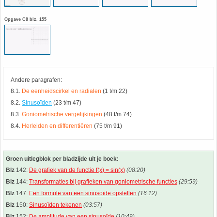
26. Pi
Opgave C8 blz. 155
27. Priemgetallen
28. Procenten
29. Romeinse cijfers
Andere paragrafen:
8.1.
De eenheidscirkel en radialen
(1 t/m 22)
30. Sinus
8.2.
Sinusoïden
(23 t/m 47)
8.3.
Goniometrische vergelijkingen
(48 t/m 74)
8.4.
Herleiden en differentiëren
(75 t/m 91)
31. Sinusregel
32. Standaarddeviatie
Groen uitlegblok per bladzijde uit je boek:
Blz
142:
De grafiek van de functie f(x) = sin(x)
(08:20)
33. Stelling van fermat
Blz
144:
Transformaties bij grafieken van goniometrische functies
(29:59)
Blz
147:
Een formule van een sinusoïde opstellen
(16:12)
34. Stelling van Pythagoras
Blz
150:
Sinusoïden tekenen
(03:57)
Blz
152:
De amplitude van een sinusoïde
(10:49)