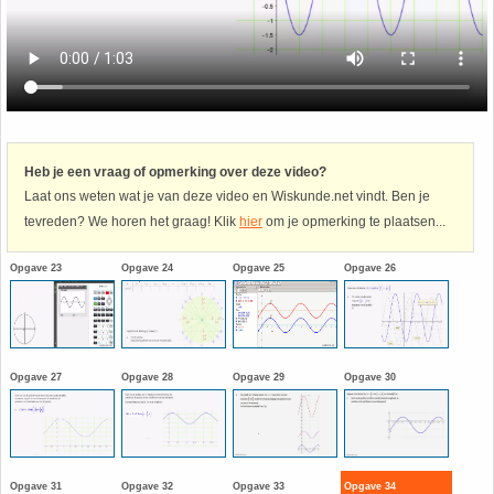
Havo
9. Het getal van Euler
HAVO 4A - Hoofdstuk 5 - Lineaire verbanden
10. Inhoud bol
HAVO 4B - Hoofdstuk 4 - Werken met formules
11. Inhoud cilinder
Heb je een vraag of opmerking over deze video?
Laat ons weten wat je van deze video en Wiskunde.net vindt. Ben je
HAVO 4B - Hoofdstuk 5 - Machten, exponenten
12. Inhoud kegel
tevreden? We horen het graag! Klik
hier
om je opmerking te plaatsen...
en logaritmen
13. Inhoud piramide
Opgave 23
Opgave 24
Opgave 25
Opgave 26
HAVO 4B - Hoofdstuk 6 - De afgeleide functie
14. Inhoud prisma
HAVO 5B - Hoofdstuk 7 - Lijnen en cirkels
15. Lijn door 2 gegeven punten
Opgave 27
Opgave 28
Opgave 29
Opgave 30
HAVO 5B - Hoofdstuk 8 - Goniometrie
16. Logaritmen
HAVO 5B - Hoofdstuk 9 - Exponentiële verbanden
Opgave 31
Opgave 32
Opgave 33
Opgave 34
17. Machten