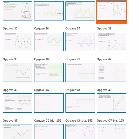
HAVO 5B - Hoofdstuk 10 - Meetkundige
berekeningen
18. Matrices
Opgave 35
Opgave 36
Opgave 37
Opgave 38
VWO
19. Omtrek cirkel
(Nog geen toetsen)
20. Oppervlakte cilinder
Opgave 39
Opgave 40
Opgave 41
Opgave 42
21. Oppervlakte cirkel
22. Oppervlakte driehoek
Opgave 43
Opgave 44
Opgave 45
Opgave 46
23. Oppervlakte kegel
24. Oppervlakte parallellogram
Opgave 47
Opgave C5 blz. 155
Opgave C6 blz. 155
Opgave C7 blz. 155
25. Oppervlakte trapezium