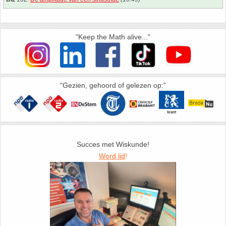
35. Symmetrie
36. Tangens van een hoek
"Keep the Math alive..."
37. Telraam Abacus
"Gezien, gehoord of gelezen op:"
38. Vergelijkingen (geschiedenis)
39. Wet van Benford
40. Worteltrekken
Succes met Wiskunde!
Word lid
!