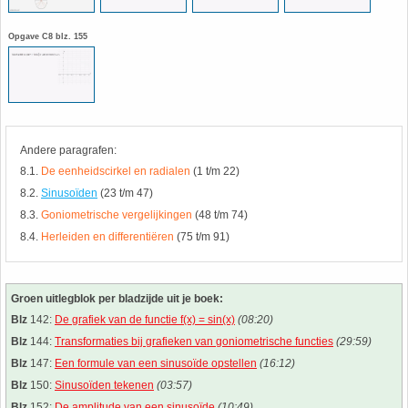
26. Pi
Opgave C8 blz. 155
27. Priemgetallen
28. Procenten
29. Romeinse cijfers
Andere paragrafen:
8.1.
De eenheidscirkel en radialen
(1 t/m 22)
30. Sinus
8.2.
Sinusoïden
(23 t/m 47)
8.3.
Goniometrische vergelijkingen
(48 t/m 74)
8.4.
Herleiden en differentiëren
(75 t/m 91)
31. Sinusregel
32. Standaarddeviatie
Groen uitlegblok per bladzijde uit je boek:
Blz
142:
De grafiek van de functie f(x) = sin(x)
(08:20)
33. Stelling van fermat
Blz
144:
Transformaties bij grafieken van goniometrische functies
(29:59)
Blz
147:
Een formule van een sinusoïde opstellen
(16:12)
34. Stelling van Pythagoras
Blz
150:
Sinusoïden tekenen
(03:57)
Blz
152:
De amplitude van een sinusoïde
(10:49)