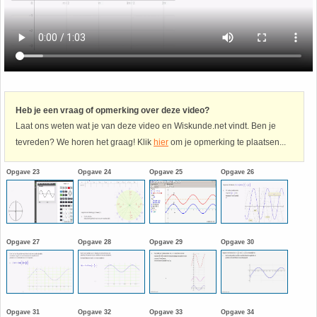
Havo
9. Het getal van Euler
HAVO 4A - Hoofdstuk 5 - Lineaire verbanden
10. Inhoud bol
HAVO 4B - Hoofdstuk 4 - Werken met formules
11. Inhoud cilinder
Heb je een vraag of opmerking over deze video?
Laat ons weten wat je van deze video en Wiskunde.net vindt. Ben je
HAVO 4B - Hoofdstuk 5 - Machten, exponenten
12. Inhoud kegel
tevreden? We horen het graag! Klik
hier
om je opmerking te plaatsen...
en logaritmen
13. Inhoud piramide
Opgave 23
Opgave 24
Opgave 25
Opgave 26
HAVO 4B - Hoofdstuk 6 - De afgeleide functie
14. Inhoud prisma
HAVO 5B - Hoofdstuk 7 - Lijnen en cirkels
15. Lijn door 2 gegeven punten
Opgave 27
Opgave 28
Opgave 29
Opgave 30
HAVO 5B - Hoofdstuk 8 - Goniometrie
16. Logaritmen
HAVO 5B - Hoofdstuk 9 - Exponentiële verbanden
Opgave 31
Opgave 32
Opgave 33
Opgave 34
17. Machten