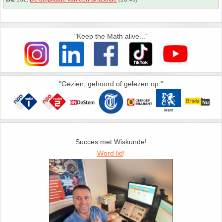
35. Symmetrie
36. Tangens van een hoek
"Keep the Math alive..."
37. Telraam Abacus
"Gezien, gehoord of gelezen op:"
38. Vergelijkingen (geschiedenis)
39. Wet van Benford
40. Worteltrekken
Succes met Wiskunde!
Word lid
!