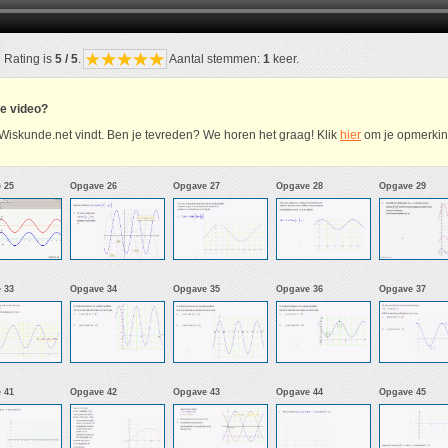
Rating is
5 / 5
.
Aantal stemmen:
1
keer.
ze video?
Wiskunde.net vindt. Ben je tevreden? We horen het graag! Klik
hier
om je opmerking
 25
Opgave 26
Opgave 27
Opgave 28
Opgave 29
 33
Opgave 34
Opgave 35
Opgave 36
Opgave 37
 41
Opgave 42
Opgave 43
Opgave 44
Opgave 45