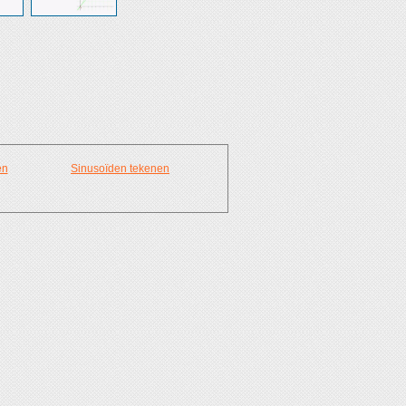
en
Sinusoïden tekenen