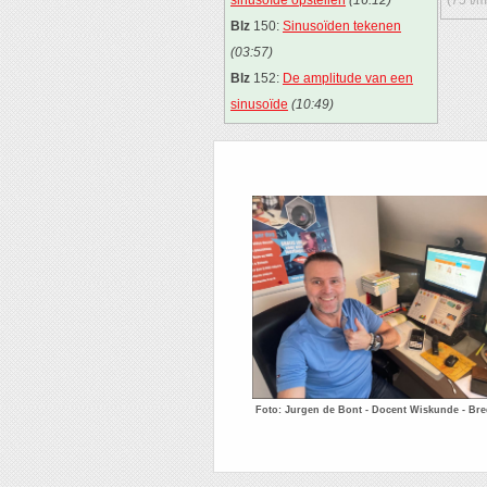
Blz
150:
Sinusoïden tekenen
(03:57)
Blz
152:
De amplitude van een
sinusoïde
(10:49)
Foto: Jurgen de Bont - Docent Wiskunde - Br