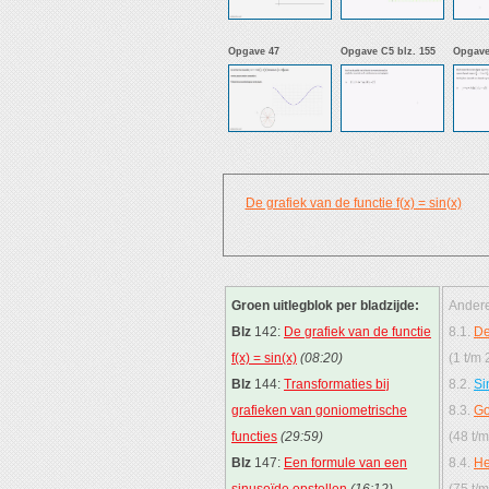
Opgave 47
Opgave C5 blz. 155
Opgave
De grafiek van de functie f(x) = sin(x)
Groen uitlegblok per bladzijde:
Andere
Blz
142:
De grafiek van de functie
8.1.
De
f(x) = sin(x)
(08:20)
(1 t/m 
Blz
144:
Transformaties bij
8.2.
Si
grafieken van goniometrische
8.3.
Go
functies
(29:59)
(48 t/m
Blz
147:
Een formule van een
8.4.
He
sinusoïde opstellen
(16:12)
(75 t/m