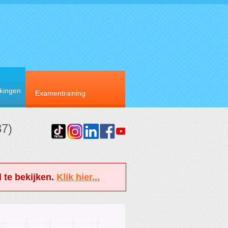
rkingen
Examentraining
37)
 te bekijken.
Klik hier...