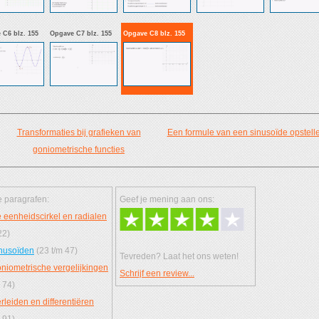
 C6 blz. 155
Opgave C7 blz. 155
Opgave C8 blz. 155
Transformaties bij grafieken van
Een formule van een sinusoïde opstell
goniometrische functies
 paragrafen:
Geef je mening aan ons:
 eenheidscirkel en radialen
22)
nusoïden
(23 t/m 47)
Tevreden? Laat het ons weten!
niometrische vergelijkingen
Schrijf een review...
 74)
rleiden en differentiëren
 91)