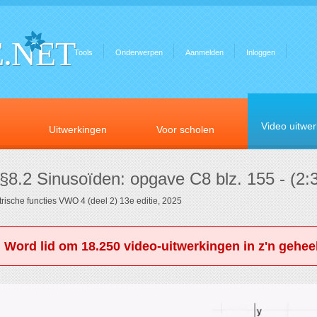
.NET
Tools
Onderwerpen
Aanmelden
Inloggen
Video uitwe
Uitwerkingen
Voor scholen
 §8.2 Sinusoïden: opgave C8 blz. 155 - (2:
rische functies VWO 4 (deel 2) 13e editie, 2025
. Word lid om 18.250 video-uitwerkingen in z'n geheel