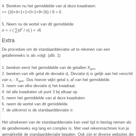
26. Pi
4. Bereken nu het gemiddelde van al deze kwadraten:
=> (16+4+1+1+0+1+9+16) / 8 = 6
27. Priemgetallen
5. Neem nu de wortel van dit gemiddelde
2
σ = √ ( ∑(d
/ n) ) = √6
28. Procenten
Extra
29. Romeinse cijfers
De procedure om de standaarddeviatie uit te rekenen van een
getallenreeks is als volgt: (afb. 1)
30. Sinus
1. bereken eerst het gemiddelde van de getallen X
gem
2. bereken van elk getal de deviatie d
. Deviatie d
is gelijk aan het verschil
i
i
31. Sinusregel
van x
- X
. Dus hoever wijkt getal x
af van het gemiddelde.
i
gem
i
3. neem van elke deviatie d
het kwadraat.
i
4. tel alle kwadraten uit punt 3 bij elkaar op.
32. Standaarddeviatie
5. neem het gemiddelde van al deze kwadraten.
6. neem de wortel van dit gemiddelde.
33. Stelling van fermat
7. de uitkomst is de standaarddeviatie σ.
Het uitrekenen van de standaarddeviatie kan veel tijd in beslag nemen als
34. Stelling van Pythagoras
de getallenreeks erg lang en complex is. Met veel rekenmachines kun je
gemakkelijk de standaarddeviatie bepalen. Ook zijn er diverse websites die