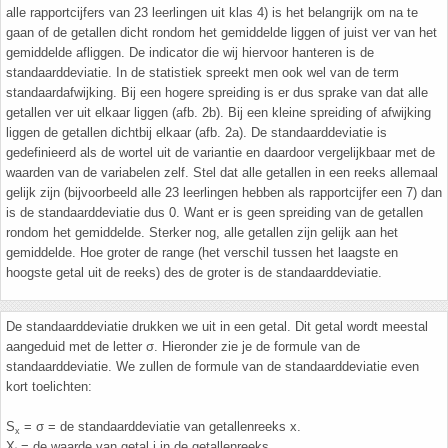
alle rapportcijfers van 23 leerlingen uit klas 4) is het belangrijk om na te
gaan of de getallen dicht rondom het gemiddelde liggen of juist ver van het
Havo
9. Het getal van Euler
gemiddelde afliggen. De indicator die wij hiervoor hanteren is de
standaarddeviatie. In de statistiek spreekt men ook wel van de term
HAVO 4A - Hoofdstuk 5 - Lineaire verbanden
10. Inhoud bol
standaardafwijking. Bij een hogere spreiding is er dus sprake van dat alle
getallen ver uit elkaar liggen (afb. 2b). Bij een kleine spreiding of afwijking
liggen de getallen dichtbij elkaar (afb. 2a). De standaarddeviatie is
HAVO 4B - Hoofdstuk 4 - Werken met formules
11. Inhoud cilinder
gedefinieerd als de wortel uit de variantie en daardoor vergelijkbaar met de
waarden van de variabelen zelf. Stel dat alle getallen in een reeks allemaal
HAVO 4B - Hoofdstuk 5 - Machten, exponenten
12. Inhoud kegel
gelijk zijn (bijvoorbeeld alle 23 leerlingen hebben als rapportcijfer een 7) dan
en logaritmen
is de standaarddeviatie dus 0. Want er is geen spreiding van de getallen
rondom het gemiddelde. Sterker nog, alle getallen zijn gelijk aan het
13. Inhoud piramide
gemiddelde. Hoe groter de range (het verschil tussen het laagste en
HAVO 4B - Hoofdstuk 6 - De afgeleide functie
hoogste getal uit de reeks) des de groter is de standaarddeviatie.
14. Inhoud prisma
HAVO 5B - Hoofdstuk 7 - Lijnen en cirkels
De standaarddeviatie drukken we uit in een getal. Dit getal wordt meestal
15. Lijn door 2 gegeven punten
aangeduid met de letter σ. Hieronder zie je de formule van de
HAVO 5B - Hoofdstuk 8 - Goniometrie
standaarddeviatie. We zullen de formule van de standaarddeviatie even
kort toelichten:
16. Logaritmen
HAVO 5B - Hoofdstuk 9 - Exponentiële verbanden
S
= σ = de standaarddeviatie van getallenreeks x.
x
17. Machten
X
= de waarde van getal i in de getallenreeks.